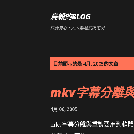
鳥毅的BLOG
只要有心，人人都能成為宅男
發
目前顯示的是 4月, 2005的文章
表
mkv字幕分離
文
章
4月 06, 2005
mkv字幕分離與重製要用到軟體mkv