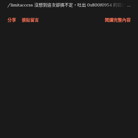
/limitaccess 沒想到這次卻搞不定，吐出 0x800f0954 的錯誤訊
息。 爬文後發現是 WSUS 伺服器搞的鬼。 先打開regedit.exe
分享
張貼留言
閱讀完整內容
，找
到 HKEY_LOCAL_MACHINE\SOFTWARE\Policies\Micros
oft\Windows\WindowsUpdate\AU ，將 UseWUServer 由
1 改為 0 ，關掉後 最好重新啟動 Windows Update 服務。 net
stop wuauserv net start wuauserv 再執行一次 dism /online
/enable-feature /featurename:netfx3 /all /source:D:\sxs
/limitaccess 就收工了。