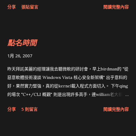
Visual Studio 2005 SP1。BTW，我用公司的P4 2.8G 安裝
其實我對Vista的興趣真的不高，最近把XP安裝在新電腦上，仍
分享
張貼留言
閱讀完整內容
Visual Studio 2005 SP1要70分鐘，但我的Core 2 Duo 1.86G只
然沒有飛快的感覺。今天打開一星期未開機的Mac Mini，對於介
要25分鐘。 安裝Windows SharePoint Services，不要用系統
面快速回應的驚奇感又再度出現。加上Virtue的虛擬桌面，恨不
內建的安裝，下載 Windows SharePoint Services with
得在新機上安裝Tiger/Leopard；尤其是Leopard可能內建
Service Pack 2 ，執行 STSV2.EXE /C:"setupsts.exe
wine，更加對Vista降低興趣。想想看：一台執行OSX的電腦，有
點名時間
/remoteSql=yes /provision=no /q" 。 加上3個帳號
超炫的介面及執行win32程式的能力，又不用擔心中毒（頂多
TFSSETUP、TFSSERVICE、TFSREPORTS。設好後，每個帳
win32子系統），我真的對Vista興趣不高。
1月 26, 2007
號在新增帳戶的時候必須取消勾選 "使用者必須在下次登入時變
更密碼"，最好再勾選"密碼永久有效"。其中只...
昨天拜託美麗的經理讓我去聽微軟的研討會，早上birdman的 "從
惡意軟體技術漫談 Windows Vista 核心安全新架構" 出乎意料的
好，果然實力堅強，真的從kernel載入程式方面切入。 下午qing
的場次 "C++/CLI 概觀" 則是出現許多高手，連william老大都出
現。在這兩場都有看到moli老大，尤其在qing的場次他還特別說
分享
5 則留言
閱讀完整內容
明他是C++的愛好者。原單位同事遇到交大資工畢業的學長，現
場真是高手雲集。同事由於工作剛好需要結合C++舊程式與C#，
昨天聽完後他覺得qing講得很清楚，尤其是compiler如何處理