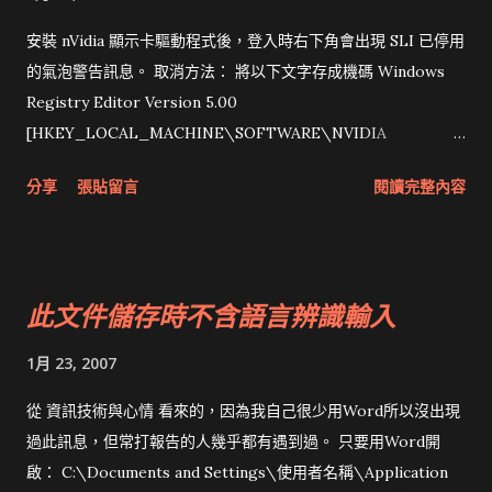
安裝 nVidia 顯示卡驅動程式後，登入時右下角會出現 SLI 已停用
的氣泡警告訊息。 取消方法： 將以下文字存成機碼 Windows
Registry Editor Version 5.00
[HKEY_LOCAL_MACHINE\SOFTWARE\NVIDIA
Corporation\Global\NVTweak\]
分享
張貼留言
閱讀完整內容
"NvCplEnableMultiGPUConfigurationPage"=dword:000000
00 [HKEY_LOCAL_MACHINE\SOFTWARE\NVIDIA
Corporation\Global\MediaCenterTray]
"NvCplDisableBalloonNotifications"=dword:00000001 這樣
此文件儲存時不含語言辨識輸入
就不會每次登入都出現警告。若不希望出現右下角的程式，再刪
除
1月 23, 2007
HKEY_LOCAL_MACHINE\SOFTWARE\Microsoft\Windo
ws\CurrentVersion\Run 裏 NvCplDaemon: RUNDLL32.EXE
從 資訊技術與心情 看來的，因為我自己很少用Word所以沒出現
C:\WINDOWS\system32\NvCpl.dll,NvStartup
過此訊息，但常打報告的人幾乎都有遇到過。 只要用Word開
NvMediaCenter: RunDLL32.exe NvMCTray.dll,NvTaskbarInit
啟： C:\Documents and Settings\使用者名稱\Application