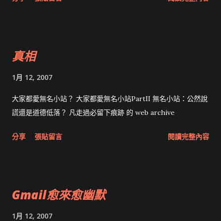
的 blog 無法移動。 如需詳細資訊，請參閱我們的 說明文章 。
中文的說明還是舊版，所以看英文的： Why can't I switch to
the new version of Blogger? While the new version of
Blogger is no longer in beta, some users with certain types
真相
of blogs will not immediately be able to switch to it. We'll
be adding support for these blogs as soon as possible, so
1月 12, 2007
everyone can join in the fun. But for now, if you have a very
large blog (more than a couple thousand posts +
大家都愛無名小站？ 大家都愛無名小站PartII 無名小站：公然說
comments), you'll need to hold off for a bit. Note that, even
謊還是道德低落？ 凡走過必留下痕跡 的 web archive
if your blog is eligible to switch, you may not have the link
分享
張貼留言
閱讀完整內容
to do so on your dashboard. We are starting out by just
switching over a limited number of accounts, but we'll add
more and more as time goes on. However, if you still want
to try out the new version of Blogger, what you can do is
Gmail愈來愈幽默
to visit be...
1月 12, 2007