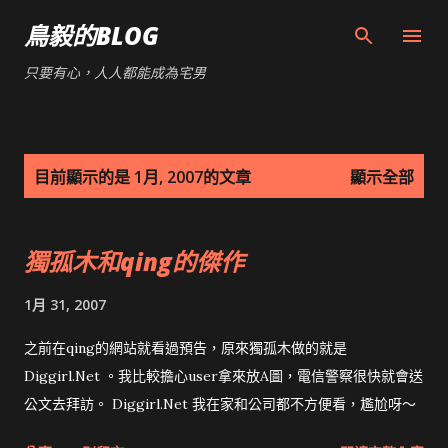
跳到主要內容
鳥毅的BLOG
只要有心，人人都能成為宅男
發
目前顯示的是 1月, 2007的文章
顯示全部
表
文
獨孤木和qing的傑作
章
1月 31, 2007
之前在qing的網站就看過預告，原來獨孤木做的就是
Diggirl.Net 。我比較擔心user拿來放A圖，電信警察很快就會送
公文去拜訪。 Diggirl.Net 我在家和公司都不方便看，尷尬呀～