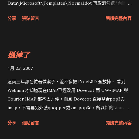
在服務裏有 NVIDIA Display Driver Service 也要停用或改為手
Data\Microsoft\Templates\Normal.dot 再取消勾選 "內嵌語
動，否則會自動加上以上兩個程式的自動執行。
言資料"。 題外話，我十年前拒絕好人任務都用"給我親一下"這
分享
張貼留言
閱讀完整內容
招，後來沒人敢找我，心不在焉可以考慮一下。
遜掉了
1月 23, 2007
這兩三年都在忙著做案子，差不多把 FreeBSD 全放掉。 看到
Webmin 才知道現在IMAP已經改用 Dovecot 而 UW-IMAP 與
Courier IMAP 都不太方便，而且 Dovecot 直接整合pop3與
imap，不需要另外裝qpopper或vm-pop3d，所以新的Linux
Distribution大都改用 Dovecot 。 我實在太遜了，設了半天還
分享
張貼留言
閱讀完整內容
沒搞定 Dovecot 。