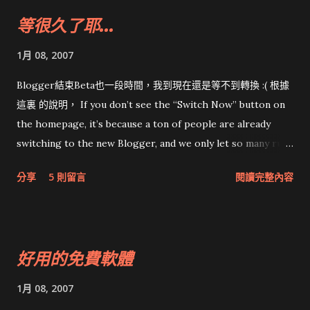
等很久了耶...
1月 08, 2007
Blogger結束Beta也一段時間，我到現在還是等不到轉換 :( 根據
這裏 的說明， If you don’t see the “Switch Now” button on
the homepage, it’s because a ton of people are already
switching to the new Blogger, and we only let so many run
simultaneously in order to give everyone a good
分享
5 則留言
閱讀完整內容
experience. Just log in to old Blogger for now, and we’ll
give you a heads up on your Dashboard when we’re ready
for you. 所以我只能含淚默默地等。 在找尋其他人的轉換經驗
中，看到許多Blog，例如 這位 大大的分享，他有放不少獨孤木
好用的免費軟體
喜愛的圖片，未成年請勿看； Google 黑板報 有許多好文章；
一樣的Google，不一樣的速度 、對岸用C#寫的 MSN Spaces
1月 08, 2007
to Blogger 搬家工具 似乎不能下載。 Update: 感謝april小姐分