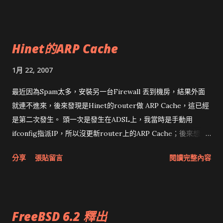
腦超頻。 目前只安裝XP SP2和Driver，其他奇奇怪怪的軟體都
不打算裝，保持系統的乾淨。而開發工具打算再另外安裝一套
Win 2k3多重開機，因此最近都會忙於裝機。至於Linux及
Hinet的ARP Cache
FreeBSD就直接裝在舊機，也省得時常切換作業系統。 參考：
原生2M快取，盒裝E4300空冷超頻100% ASUS P5B-D 超
1月 22, 2007
400FSB
最近因為Spam太多，安裝另一台Firewall 丟到機房，結果外面
就連不進來，後來發現是Hinet的router做 ARP Cache，這已經
是第二次發生。 頭一次是發生在ADSL上，我當時是手動用
ifconfig指派IP，所以沒更新router上的ARP Cache；後來想到
可能是ARP Cache就將IP加到rc.conf重開機就可正常連線。但這
分享
張貼留言
閱讀完整內容
次換到FTTB，Firewall重開很多次都沒用，後來約2小時候才自
動更新，Hinet這樣太遜了吧。 參考： ARP (中文) ARP (英文)
http://www.study-
area.org/network/network_ip_arp.htm
FreeBSD 6.2 釋出
http://www.tech-faq.com/clear-arp-cache.shtml