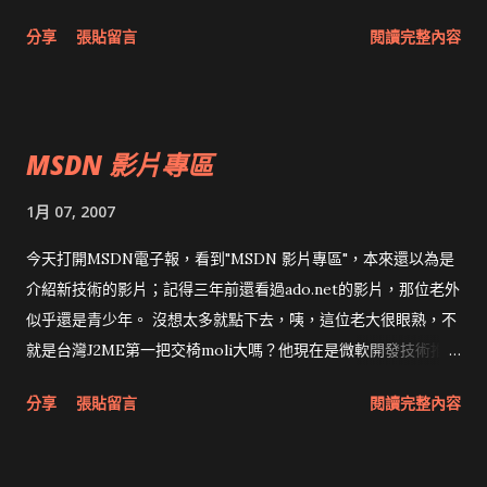
發現完全不是這麼一回事。不但是API不同，連int的長度都與作
分享
張貼留言
閱讀完整內容
業系統有關。反而Fortran或Lisp之類的高階語言在各平台幾乎
都差不多，當然，版本還是會有些差異。 1992年學的C++，和現
在差別更大，光是標準輸出導向和template的寫法或STL的用
法，改起來會要人命。同事的程式從VC6改到VC2003就花不少功
MSDN 影片專區
夫，現在又要花一次精力要改到VC2005，我懷疑C++是沒有跨平
台能力的程式語言，連跨版本都有問題:P （其實若有注意，可以
1月 07, 2007
在VC6、VC2003及VC2005都不用修改，但在下沒辦法） 現在真
正能跨平台的都不是直接編譯的語言，大部分都是script，再加
今天打開MSDN電子報，看到"MSDN 影片專區"，本來還以為是
上半編譯的Java與.Net，跨版本相容性也只有Java做得最好。 會
介紹新技術的影片；記得三年前還看過ado.net的影片，那位老外
想到跨平台的問題，其實是因為前幾天在修改同事寫的網頁，使
似乎還是青少年。 沒想太多就點下去，咦，這位老大很眼熟，不
其能在IE7上執行，element.parentNode與
就是台灣J2ME第一把交椅moli大嗎？他現在是微軟開發技術推廣
element.parentElement居然是不同的東西。記得1997年在
經理。以下這兩篇就是moli大介紹RSS及怎麼用Windows Live看
分享
張貼留言
閱讀完整內容
netscape 2寫的javascript到ie4上執行有問題時，我就非常不願
RSS。 MSDN Video 2006 年 12 月號 – (1) 如何取得最新的微軟
意再寫javascript。後來到netscape 3、netscape 4也無法向前
技術資訊 MSDN Video 2006 年 12 月號 – (2) 使用 Windows
相容，更讓我對javascript反感。昨天找到2000年能在netscape
Live 集中整理資訊 另外兩篇我也看了，但純粹是讓人"了解微