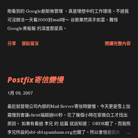
上網，最好換成用Mac或Linux、FreeBSD。 三星NB燃料電池
可連續使用5周 沒提到價錢...如果加95%藥用酒精就能用，貴一點
剛看到的 Google創新無管理 ，真是理想中的工作環境，不過我
也無所謂
可沒辦法一天看2000封mail呀～ 谷歌果然高手如雲，難怪
Google黑板報 的深度那麼高。
分享
張貼留言
閱讀完整內容
Postfix寄信變慢
1月 09, 2007
最近就發現公司內部的Mail Server寄信時變慢，今天更是雪上加
霜慢到會讓client端超過60秒，花了幾個小時在家做白工才找出
原因。 如果有看過 李兄 的 這篇 就該知道： ORDB關了，而我照
李兄所設的sbl-xbl.spamhaus.org也關了。所以會慢是因為