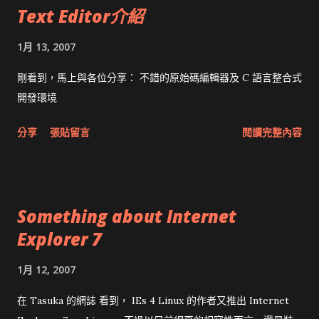
Text Editor介紹
其實鳥毅在1999年就向網友買了一個手工製的純銅水冷散熱器，
但由於施工不夠精良，後來掛了一張主機板，因此水冷必須很小
1月 13, 2007
心。而當年的技術不成熟，旁邊還得放一個大水桶，效果當然比
起小盒子好太多，也有網友丟冰塊進水桶 :-P 但只要不是一個人
剛看到，馬上與各位分享： 不錯的原始碼編輯器及 C 語言整合式
住就很不方便，現在不考慮水桶。現在還有一體成型的水冷機
開發環境
殼，在安裝上應該會比較方便。 如果預算允許當然要用高速的
分享
張貼留言
閱讀完整內容
SATA外接式硬碟，否則退而求其次用Firewire 1394外接式硬碟
做Secondary storage也不錯。但目前大多數外接式硬碟的風扇
也頗大聲，得仔細評估。 等到進貨後，這次將會破天荒貼圖，敬
請期待。 參考資料： 痴漢水球的做法 勸敗魔王的超高速外接硬
Something about Internet
碟 超頻者天堂的水冷測試 七盟水冷式Power 技嘉Mercury Pro
Explorer 7
水冷機殼
1月 12, 2007
在 Tasuka 的網誌 看到， IEs 4 Linux 的作者又推出 Internet