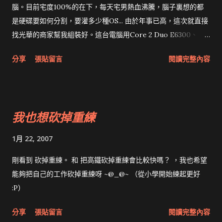
腦。目前宅度100%的在下，每天宅男熱血沸騰，腦子裏想的都
是硬碟要如何分割，要灌多少種OS... 由於年事已高，這次就直接
找光華的商家幫我組裝好。這台電腦用Core 2 Duo E6300、
Asus P5B-E plus、創建 1GB DDR2 800 *2、 華碩 EN7300GT
分享
張貼留言
閱讀完整內容
Silent、Seagate 320G 7200rpm SATA2及海韻430Watt，還有
個不知名的機殼。 我發現組裝比直接買 完美世界機 還貴，若不
是被Axxr的主機板嚇到，就直接買 完美世界機 。所以我用的顯
卡及CPU都比 完美世界機 差，只有主機板和Power、RAM是絕
我也想砍掉重練
不能妥協，其實我也很想買無螺絲的機殼，只是沒找到滿意的...
側邊CPU風扇導風管 內裝 背板 根據幾個宅男大本營的報告顯
1月 22, 2007
示，E6300可以空冷上FSB 400，所以就是400*7=2.8G，這樣就
沒有什麼必要買E6400。另外E4300更猛，不過我去光華時沒看
剛看到 砍掉重練。 和 把高鐵砍掉重練會比較快嗎？ ，我也希望
到E4300，所以就直接買E6300。其實在下並不鼓勵超頻，雖然
能夠把自己的工作砍掉重練呀 ~@_@~ （從小學開始練起更好
在某個範圍內超頻絕對是可行，但超頻幅度大其實風險相對也
:P）
高，尤其是浮點數很容易出錯。目前2GB RAM跑起來已經夠快，
分享
張貼留言
閱讀完整內容
用絲路和Eclipse測試都非常快，所以2年之內在下不會對這台電