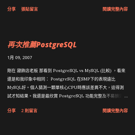
postfix在check RBL時找不到Server才會這麼慢。在下為了這個
分享
張貼留言
閱讀完整內容
爛原因不但編好幾次postfix，還去檢查spamd.c後看到程式碼才
搞清楚有一堆檢查，從這個方向去查。 目前opm.blitzed.org與
bl.spamcop.net還活著，只留下這兩個後Postfix就達到堪用的速
度。 很怕那天它們又被廣告商控告導致收站，已經在考慮放棄
再次推薦PostgreSQL
RBL的方式，全部依賴 SpamAssassin ，但這樣一來，每天大概
會多出10倍的Spam，而且最近Spam有一半都能避開
1月 09, 2007
SpamAssassin ，真是傷腦筋呀～ 參考： 反制垃圾郵件計畫受挫
圖片垃圾郵件直線攀升
剛在 寢飾店老板 那看到 PostgreSQL vs MySQL (比較) ，看來
還是和我印象中相同： PostgreSQL 在SMP下的表現遠比
MySQL好。個人猜測一顆單核心CPU時應該差異不大，這得測
試才知結果。我還是最欣賞 PostgreSQL 功能完整及不易損毀的
特性。
分享
2 則留言
閱讀完整內容