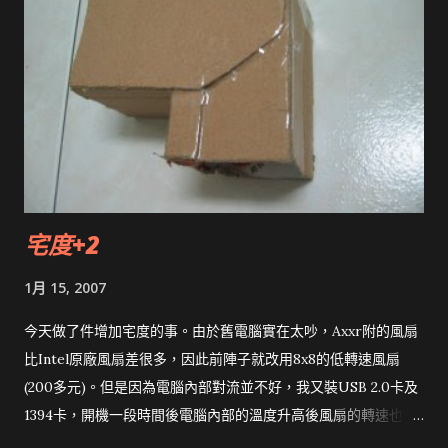
宅度+2
1月 15, 2007
今天做了件增加宅度的事。由於舊電腦實在太吵，Axxr附的風扇
比Intel原廠風扇差很多，因此前陣子就改用8x8的低轉速風扇
(200多元)。但是因為電腦內部對流並不好，我又裝USB 2.0卡及
1394卡，開機一段時間後電腦內部的溫度升高後風扇的轉速也會
一直上升。 製作風導管 心理默念 白努利方程式 ，最好的方式就