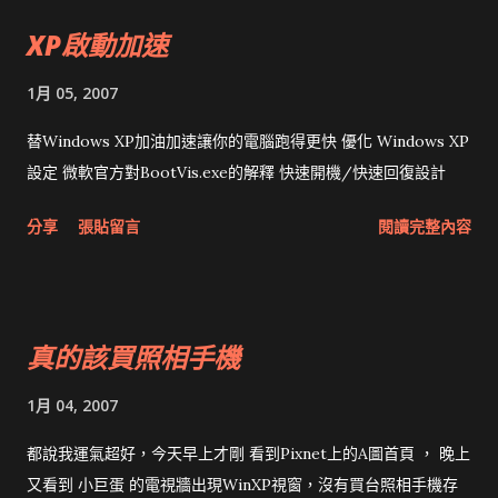
3~4執行的Javascript Tetris，現在的browser也全都不能跑。
軟"，各位可以省下幾分鐘。 似乎微軟也向網頁標準靠攏，我目
XP啟動加速
花再多時間寫的程式，過了三五年就得進廠大修是浪費生命的行
前在OSX上使用Firefox能夠正常"看"Windows Live，但編輯仍
為。程序員應該將精力放在business logic，而不是每天在造輪
不行。 若不知道moli大為何許人也，可參考 IT人物－－愛書成
1月 05, 2007
子。我很贊成GWT、ZK或asp.net ajax的做法，維護不同瀏覽器
癡的王森
或版本的問題應該是framework去解決，但framework本身不要
替Windows XP加油加速讓你的電腦跑得更快 優化 Windows XP
常改寫法，否則只是轉移問題到另一個平台。 所以，我現在仍然
設定 微軟官方對BootVis.exe的解釋 快速開機/快速回復設計
不會寫AJAX :P
分享
張貼留言
閱讀完整內容
真的該買照相手機
1月 04, 2007
都說我運氣超好，今天早上才剛 看到Pixnet上的A圖首頁 ， 晚上
又看到 小巨蛋 的電視牆出現WinXP視窗，沒有買台照相手機存