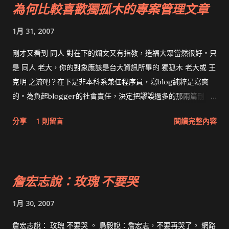
為何比較喜歡獨孤木的專案管理文章
1月 31, 2007
剛才又看到 同人 對在下的爛文又有指教，造福大眾當然很好。只
是 同人 老大，你的對象應該是台大資訊所畢的 獨孤木 老大或 王
克明 之流吧？在下是非本科系兼任程序員，寫blog純粹是寫爽
的。為負起blogger的社會責任，決定把謬誤過多的那兩篇刪
除。 其實，在下比較喜歡 獨孤木 式的專案管理文章，原因如
分享
1 則留言
閱讀完整內容
下： 同人 老大的文章對我實在太深，引經據典，在下才疏學淺，
要花很長的時間看。 王克明 介紹的Design Pattern和UML已經
看起來很吃力， 同人 的豐富專案經驗，在下完全沒有。 獨孤木
的文章比較淺顯，也沒有對理論做深究。 或許 獨孤木 的年紀與
詹宏志說：玫瑰 不要哭
在下相近，又一樣好色，讀起來分外有共嗚。其實我買他的書，
是拿來當做小說看。 學道有先後，術業有專攻，提到FreeBSD，
1月 30, 2007
在下當然不是 leeym 的對手，而提到專案管理，就請看去 獨孤
木 或 同人 的Blog吧。
詹宏志說： 玫瑰 不要哭 。 鳥毅說：詹宏志，不要再哭了。 網路