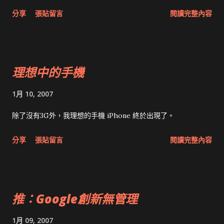
唯一不解的是，Cisco iPhone的名稱商標怎麼擺平？ Update:
分享
張貼留言
閱讀完整內容
思科控蘋果不得使用iPhone名稱 平息藍光與HD格式大戰 華納
推出雙格式DVD 這和雙格式播放機有什麼不同呢，治標不治本呀
Vista每年可省300美元 小型企業主存疑 這種謊話，連小學生也
不會相信吧？ Vista上市滿月 企業用戶反應冷淡 僅代表台灣小型
理想中的手機
企業，絕對不會在一年內導入的。要1G RAM才能順利執行，舊
電腦要怎麼辦？還有複雜的安全機制，用戶的教育訓練也要花不
1月 10, 2007
少時間。 Update： 調查：企業版Vista銷售比預期強 不知是真
是假，至少不是台灣（全台都還沒出貨吧？噗） Update: 英政府
除了沒有3G外，我理想的手機 iPhone 終於出現了。
建議學校避用Vista NSA提供Vista安裝秘訣 甲骨文新工具 強化
分享
張貼留言
閱讀完整內容
連通微軟資料庫 Oracle確實很棒，但是愈來愈受到MS SQL
Server的壓迫。Oracle Database XE（ Oracle Database 10g
Express Edition ）不會比SQL Server Express差，.Net開發者
可以去下載 Oracle Developer Tools for Visual Studio .NET
推：Google創新無管理
。 無名7億賣雅虎 創業引爭議 終於有人腦筋清醒了 網路殭屍軍
團全球犯案 專家束手 防堵「殭屍」進門 有訣竅 記得用Firefox
1月 09, 2007