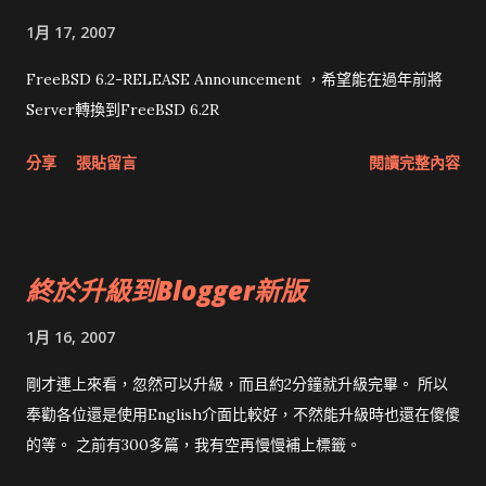
http://technet2.microsoft.com/WindowsServer/zh-
1月 17, 2007
CHT/Library/cae0e239-267b-45df-88a8-
f6f1303830471028.mspx?mfr=true
FreeBSD 6.2-RELEASE Announcement ，希望能在過年前將
Server轉換到FreeBSD 6.2R
分享
張貼留言
閱讀完整內容
終於升級到Blogger新版
1月 16, 2007
剛才連上來看，忽然可以升級，而且約2分鐘就升級完畢。 所以
奉勸各位還是使用English介面比較好，不然能升級時也還在傻傻
的等。 之前有300多篇，我有空再慢慢補上標籤。