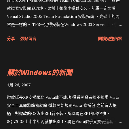
昨天去X協上課拿到試用版的 Team Foundation Server ，於是
就試著安裝開發環境。果然比想像中還難安裝，記得一定要看
Visual Studio 2005 Team Foundation 安裝指南 ，光碟上的內
容是一樣的。 TFS一定得安裝在Windows 2003 Server上，從
官方網站下載的image似乎是Enterprise版。我用Windows
分享
張貼留言
閱讀完整內容
2003 Standard中文版，180天的試用版應該也可以。 我這次安
裝的軟體全都是中文版。 Windows 2003 Server裝好後，安裝
IIS，選ASP.Net但注意不要裝 FrontPage Extension。 安
裝.Net Framework 2.0。 安裝Office 2003 Professional。 安
關於Windows的新聞
裝SQL Server 2005，這也有180天 試用版 ，我安裝的是
Developer版，記得用預設值安裝，之後再安裝SQL 2005
1月 26, 2007
SP1，所有的服務都得安裝且啟動。接著安裝SQL 2005 Express
SP1。我第一次安裝時先裝 SQL 2005 Express，結果TFS試了
微軟延長XP支援服務 Vista成不成功 得看開發者捧不捧場 Vista
很多次都裝不進去，後來發現SQL Server Management Studio
安全工具即將準備就緒 微軟開始規劃Vista 修補包 之前有人提
沒裝進去，移除SQL Express和SQL 2005重裝後才順利安裝。
過，對微軟的OS沒出SP1前不裝，所以現在SP1都出很快，
安裝Visual Studio 2005 Team Suite 試用版 ，完成後安裝
SQL2005上市半年內就推出SP1，現在Vista似乎又要玩這套。