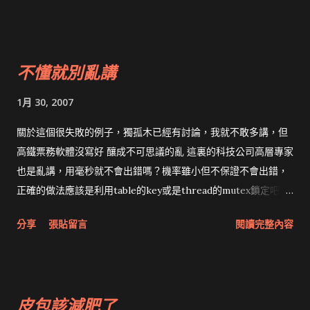
不懂就別亂講
1月 30, 2007
關於這個很失敗的例子，獨孤木已經有討論，我就不敢多講，但
高鐵票務軟體沒寫好 釀成不可思議的亂 這裏的科技公司高層專家
也是亂講，用毫秒就不會出錯嗎？機率雖小但不保證不會出錯，
正確的做法應該是利用table的key或是thread的mutex鎖定吧？
Transaction的一致性是老問題，有很成熟的解法，我懶得講
分享
張貼留言
閱讀完整內容
了。
皮包該減肥了