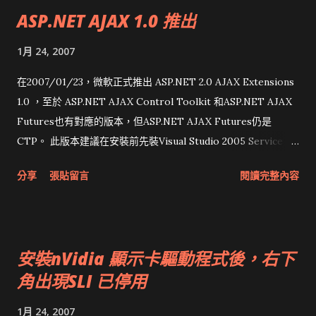
C++語法，讓他覺得q大的程度比補習班的講師強太多。 有句話
ASP.NET AJAX 1.0 推出
忍不住想說：qing本人長得很可愛，聲音很親切，和照片上不太
一樣。同事都很驚訝一代大師william看起來那麼年輕，懷疑在下
1月 24, 2007
認錯人了。 昨天在下有一點感冒，所以看到一直在閉目養神的就
是鳥毅，不過我都有聽進去啦:P 最後要提一點個人的小意見：
在2007/01/23，微軟正式推出 ASP.NET 2.0 AJAX Extensions
birdman，你推薦的 icesword 有些下載有後門，沒後門的卻不
1.0 ，至於 ASP.NET AJAX Control Toolkit 和ASP.NET AJAX
能執行，下次要附上url。 現在市面上Visual C++ 2005的書，幾
Futures也有對應的版本，但ASP.NET AJAX Futures仍是
乎都還是舊語法，微軟要趕快出本新書才行。 Update： 為了方
CTP。 此版本建議在安裝前先裝Visual Studio 2005 Service
便大大們在這個人氣超低的小站留言，已經改成立即post
Pack 1 。 我原本安裝的是1.0 CTP，升級後原來的web.config又
分享
張貼留言
閱讀完整內容
comment，不再需要審核。
不能用，建議產生一個新專案，把自訂的部份重新加上去，再
copy回原專案。 說真的，我還是比較喜歡Beta版時copy一個dll
放進去，至少改版後還能繼續用。希望以後更新版不需要再改
web.config，否則每次升級都改也很累人呀～ 如果用1.0 之前的
安裝nVidia 顯示卡驅動程式後，右下
版本寫結果tag不合，請看 這裏 的Migration Guides，手動修正
角出現SLI 已停用
tag。如果像我只是玩票性質，就重拉control吧 :P
1月 24, 2007