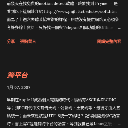
享她的Blogger升級經驗，請看留言。（不過在下仍然還沒等
前幾天在找免費的motion detect軟體，終於找到 Pryme 。 是
到） P.S. 居然有女性讀者....實在是太感動了。
看到以下這網址介紹 http://www.pnjh.ttct.edu.tw/soft.htm
而為了上週六去聽某協會辦的課程，居然沒有提供網路又必須參
考許多線上資料，只好找一個與Teleport相同功能的Offline
Browser。目前找到的是 GetLeft ，雖然效果比不上
分享
張貼留言
閱讀完整內容
Teleport，沒有網頁內url改寫的功能，但至少是OpenSource，
所有平台都能用。
跨平台
1月 07, 2007
早期在Apple II成為個人電腦的時代，編碼有ASCII與EBCDIC
等；到PC時代中文有倚天碼、公會碼、王安碼等，最後才由大五
碼統一；而未來應該是UTF-8統一字碼吧？ 記得剛開始學C語言
時，書上寫C是能夠跨平台的語言。等到我自己灌Linux之後，就