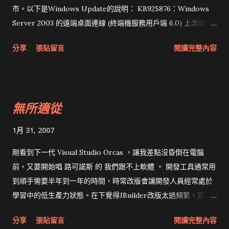
市。以下是Windows Update的說明： KB925876：Windows
Server 2003 的遠端桌面連線 (終端機服務用戶端 6.0) 上次發行
日期： 2007/1/29 一般下載大小：493 KB 這個「遠端桌面連
分享
張貼留言
閱讀完整內容
線」(終端機服務用戶端 6.0) 版本，可以安裝在執行 Windows
Server 2003 Service Pack 1 的用戶端電腦上。您可以使用這個
程式來連接執行 Windows 早期版本的終端機伺服器或遠端桌
面，但是只有在遠端電腦執行 Windows Vista 或 Windows 伺服
無所適從
器代號 "Longhorn" 的情況下，才能使用新功能。 舊版 新版
1月 31, 2007
剛看到下一代 Visual Studio Orcas ，讓我差點沒昏倒在電腦
前，又要開始唱 路可諾斯 的 我們跟不上軟體 。 開發工具通常用
到順手需要半年到一年的時間，時常改版會讓開發人員經常處於
學習中的低生產力狀態。在下覺得JBuilder改版太過頻繁，買氣
一直降低，軟體公司一直被剝皮也會受不了。 仔細想想，其實
分享
張貼留言
閱讀完整內容
Visual Studio 2005已經出一年，但是由於.Net Framework 2.0