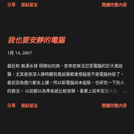
分享
張貼留言
閱讀完整內容
是把熱空氣抽出或吹入冷空氣。我就選與伺服器相同的方式，將
冷空氣從機殼後方的風扇預留孔抽入，吹到CPU的散熱器上。由
於兩者的位置有些偏移，若用塑膠製品，將會很難製作，仔細思
考30秒後決定用厚紙板做。材料是上星期買的101元楊丞琳鍵盤
我也要安靜的電腦
的紙盒，大約花了25分鐘，做出下圖的風導管。（宅度+1） 接縫
處只有以膠帶黏住，但並沒有透風；稍微施一點外力讓它變形就
1月 14, 2007
可以安裝在主機上。 發生意外 沒想到，把散熱座拔起來清灰塵
時，CPU一起拔起來了！ Axxr的散熱膏品質實在是OOXX，用刀
最近和 痴漢水球 得類似的病，愈來愈無法忍受電腦的巨大風扇
片刮也沒辦法把CPU與散熱座分離；若硬用蠻力可能會損壞
聲，尤其是夜深人靜時聽到風扇聲都會懷疑是不是電腦快掛了。
CPU。後來想到可能是熱塑性塑膠，用吹風機加熱還是拿不下
最近因為週六都去上課，所以新電腦尚未組裝，也研究一下別人
來，後來只好使用絕招... 趁著家裏大人不在，用瓦斯爐加熱，終
的做法。 以前都以為準系統比較安靜，事實上前年幫別人組一台
於拿下來了！Yeah!!! (宅度++） 各位要用這招時，記得溫度不要
浩鑫的準系統後才發現體積小散熱不易，風扇吹出來的風比標準
分享
張貼留言
閱讀完整內容
太高，否則CPU掛了概不負責，在下大約加熱到70~80度就順利
PC熱； Mac Mini 在全速編譯程式時也會發出怒吼，想要趁睡覺
拔下來。 結果 把風扇從CPU移到主機後方，整體的音量降低，
時編譯 Mono 根本是不可能的事。 希望下一台PC能夠有高效能
而且CPU負載高時風扇也不像之前那麼大聲，表示散熱效果確實
又安靜，所以我會找大機殼搭配直徑大但轉速低的風扇，電源供
改進。因此也確定新主機一定要買內建風導管的機型。
應器也得找低轉速風扇。CPU使用水冷套件或許也能降低音量。