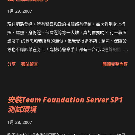
1月 29, 2007
現在網路發達，所有警察和政府機關都有連線，每次看到身上行
照、駕照、身份證、保險證等等一大堆，真的需要嗎？ 行車執照
該廢了 的意思和我所想的類似，但我覺得還不夠；駕照、保險證
等也不應該帶在身上！臨檢時警察手上都有一台可以連線的機
器，就算沒有，隨時用無線電和警局查詢也夠了吧？！ 這兩年有
分享
張貼留言
閱讀完整內容
申請電話或ADSL的人都知道，為了避免詐騙集團，必須使用雙
證件。問題是我本人去申辦，還比不上一張可以偽造的證件？應
該想想其他的驗證方法，例如瞳孔辨認等等。未來20年後，希望
最多帶一張卡就足夠。 時代變了，人要跟得上時代，政府也必須
安裝Team Foundation Server SP1
跟上時代。
測試環境
1月 28, 2007