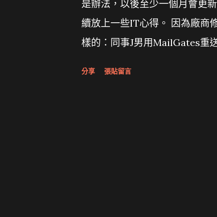
是辦法，以後至少一個月會更新
續放上一些IT心得。 因為廠商
樣的：同事J男用MailGates重
Postfix的maillog確實沒有
分享
張貼留言
請Openfind的工程師查，
認日期，才發現真的沒有。後來O
者，而Openfind的scri
正想要重收的收件人」。當然他們
面會改善此問題。 順道一提，Mail
用（這點比SpamSQR好），
可能造成Chrome該分頁掛點（