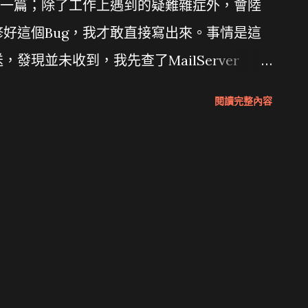
一篇；除了工作上遇到的疑難雜症外，會陸
修好這個Bug，我才敢直接寫出來。事情是這
送，發現並未收到，我先查了MailServer
，再到MailGates的log查，也沒有寄給他，於是
閱讀完整內容
他原本看到有寄出，認為沒問題，但是我再請他確
penfind才發現，是因為該封信有多位收件
pt只會抓第一位收件人重送，於是一直送到「不是真
馬上改好，而且在下一版的MailGates全
Gates的介面可以在Chrome/Firefox使
但是「重送」、「轉寄」在Chrome無效，而且
真有你的 >_