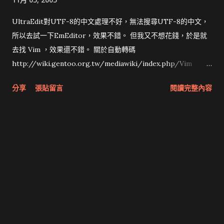
UltraEdit對UTF-8的中文處理不好，無法搜尋UTF-8的中文，
所以去試一下EmEditor，效果不錯。 但我又不想花錢，於是就
去找 Vim ，效果還不錯。 關於自動轉碼
http://wiki.gentoo.org.tw/mediawiki/index.php/Vim
http://wiki.debian.org.tw/index.php?
分享
張貼留言
閱讀完整內容
title=Unicode&redirect=no
http://www.longwin.com.tw/~jon/blog/archives/000114.h
tml 所以我將.vimrc設成 " 存取檔案預設編碼， set
fileencoding=utf-8 " 檔案編碼們 set fileencodings=utf-
8,big5,gb2312,euc-jp,gbk,euc-kr,utf-bom,iso8859-1 " 檔案格
式 unix 或 dos set ffs=dos,unix " 預設檔案格式，若有設定，存
檔後自動更改為 ff set ff=unix " VIM 內部預設編碼 set
encoding=utf-8 " 終端機編碼 " for console mode we use big5
if has("gui_running") set termencoding=utf-8 else set
termencoding=big5 endif colorscheme murphy "彩色語法顯