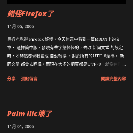
錯怪Firefox了
11月 05, 2005
最近老覺得 Firefox 好慢，今天無意中看到一篇MSDN上的文
章， 選擇簡中版，發現有些字彙怪怪的，去改 新同文堂 的設定
時，才赫然發現我設成 自動轉換 。對於所有的UTF-8編碼， 新
同文堂 都會去翻譯，而現在大多的網頁都是UTF-8，就像這個
MSN Spaces或Blogger、Gmail等，難怪Firefox變很慢 現在設
分享
張貼留言
閱讀完整內容
成手動轉換，呵呵，又再度覺得 Firefox 很快。
Palm IIIc壞了
11月 01, 2005