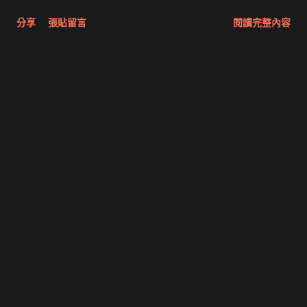
今天又發現 blogger 的Editor不能貼上 Rich Text，在Firefox
分享
張貼留言
閱讀完整內容
1.0.7時記得是可以。