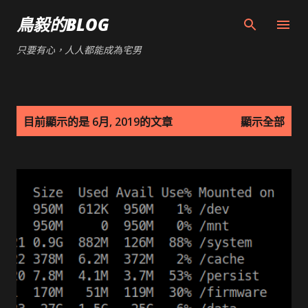
跳到主要內容
鳥毅的BLOG
只要有心，人人都能成為宅男
發
目前顯示的是 6月, 2019的文章
顯示全部
表
文
章