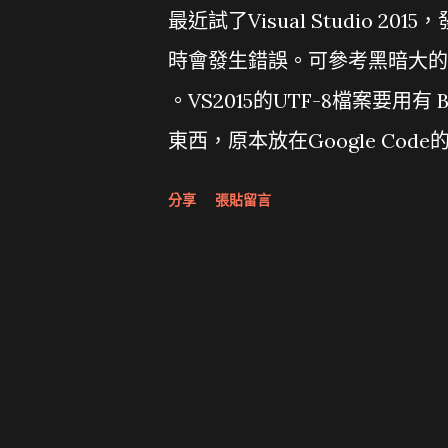
最近試了Visual Studio 2
時會發生錯誤。可參考黑暗大的 潛
。VS2015的UTF-8檔案要用
東西，原本放在Google Code的 C
Bitbucket 和 Githu
分享
張貼留言
己動手把功能補足。這次改版過
若之後還要改，會改成符合Pytho
usage: g2butf8.py [-h] [-r] [-n
[-t type] [-u userdic] [-nu] f
會自動偵測編碼，再轉換成有BOM的UT
--help show this help me