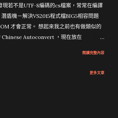
015，發現若不是UTF-8編碼的cs檔案，常常在編譯
盾機－解決VS2015程式檔BIG5相容問題
有 BOM 才會正常。 想起來我之前也有做類似的
hinese Autoconvert ，現在放在
b 。原本希望拋磚引玉，沒想到沒什麼人用，所以只好自
閱讀完整內容
了好幾年，所以也改成使用較新式的寫法，
n3的版本，這次仍維持在Python 2。
更多文章
b] [-nobom] [-x extension [extension ...]]
iles [files ...] positional arguments: files
F-8 optional arguments: -h,
ssage and exit -r, --recursive 包含子