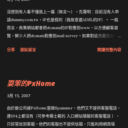
沒想到有人看不懂我上一篇（無言～）。先聲明：目前沒有人申
請dummy.com.tw，IP也是假的（我故意選ADSL的IP）。 一般
而言，商業網站都會把domain的IP對應到www，以方便顧客瀏
覽，鮮少人把domain對應到mail server。如果對這方面完全不
懂....最近TWNIC要開課，快去報名吧。 Mail Server正反查一致
分享
張貼留言
閱讀完整內容
的查法很簡單，就以國人自製，早期最大入口網站舉例（綠色為
指令）： # host pchome.com.tw 168.95.1.1 Using domain
server: Name: 168.95.1.1 Address: 168.95.1.1#53 Aliases:
pchome.com.tw has address 210.59.230.60 pchome.com.tw
耍笨的PxHome
mail is handled by 10 mxs.pchome.com.tw . # host
mxs.pchome.com.tw 168.95.1.1 Using domain server: Name:
3月 15, 2007
168.95.1.1 Address: 168.95.1.1#53 Aliases:
mxs.pchome.com.tw has address 211.20.188.150 # host
由於敝公司被PxHome當做Spammer，他們又不提供客服電話，
211.20.188.150 168.95.1.1 Using domain server: Name:
連104上都沒有（可參考楊士範的 入口網站隱蔽的客服電話 ），
168.95.1.1 Address: 168.95.1.1#53 Aliases: 150.188.20.211.in-
只好寫信到客服。他們的客服也不提供信箱，只能利用網頁填