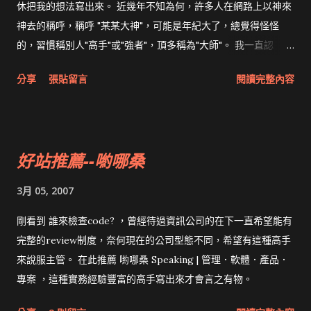
休把我的想法寫出來。 近幾年不知為何，許多人在網路上以神來
神去的稱呼，稱呼 "某某大神"，可能是年紀大了，總覺得怪怪
的，習慣稱別人"高手"或"強者"，頂多稱為"大師"。 我一直認
為"高手"是在某方面學有專精的人，因此說qing是高手，我想不
分享
張貼留言
閱讀完整內容
會有人反對（Q大，因為你說不介意點名才借用你的名字）。其
他像喲哪桑、獨孤木都是對專案管理具有豐富經驗的人，絕對有
資格稱為高手，年輕一輩如jserv、pcman更是知名的強者。而對
於william這種德高望重的前輩，我則尊為大師。 其實除了曝光率
好站推薦--喲哪桑
高的這些高手，我也認識幾位不寫Blog的高手。高中同學目前是
高級顧問的marty雖然unix不強，但在coding方面絕對是高手；
3月 05, 2007
雖然他很低調，但很多人聽過他的場次。另一位朋友dustin有超
強的學習能力，無論是FreeBSD還是C++都遠在我之上，但他不
剛看到 誰來檢查code? ，曾經待過資訊公司的在下一直希望能有
寫電腦相關的blog，只有他的寶寶照片，看來已經遠離宅男行
完整的review制度，奈何現在的公司型態不同，希望有這種高手
列。還有用perl寫daemon、每年都橫渡日月潭的orbby等人，仔
來說服主管。 在此推薦 喲哪桑 Speaking | 管理．軟體．產品．
細想想，隱姓埋名的高手還真不少。
專案 ，這種實務經驗豐富的高手寫出來才會言之有物。