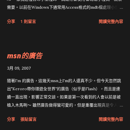
需要。以前在Windows下通常用Access格式的mdb檔處理小型資
料庫，現在改用 SQLite 不但是能跨平台的資料庫，還可能做出
分享
1 則留言
閱讀完整內容
跨平台的AP，處理速度也可能變快。 有位同事要用VB6呼叫，但
找到的OLEDB Provider要錢 :( 所以就不考慮，只好改用
SQLite ODBC Driver 。 SQLiteJDBC 有完整範例，也有native
driver。 對我朋友最近都改用.Net寫程式，所以需要 ADO.NET
msn的廣告
2.0 Provider for SQLite 可惜文件很爛，Compact和標準混在
一起，沒有好的範例。 幸好有孤狗，看過 SQLite for C# 測試
3月 09, 2007
就知道該怎麼寫。另外可參考 Nhibernate+SQLite 實例指南(1)
隨著I'm 的廣告，這幾天msn上I'm的人還真不少。但今天忽然跳
出"Keroro帶你環遊全世界"的廣告（似乎是Flash），而且是連
續一直出現，影響正常交談。如果是第一次看到的人會以前是被
植入木馬咧～ 雖然廣告做得蠻可愛的，但是重覆出現真是令人心
煩。 我猜是程式沒有寫好，算錯出現頻率。目前重開幾次msn後
分享
張貼留言
閱讀完整內容
又沒出現，換同事被騷擾，難道是從Server控制輪播？ 無論如
何，如果再跳出來，我就要改用 Gaim 。