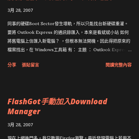
3月 28, 2007
同事的硬碟Boot Sector發生壞軌，所以只能找台新硬碟重灌。
要將 Outlook Express 的通訊錄匯入，本來是看斌斌小站 如何
將舊電腦上信匯入新電腦？ ，但根本無法開機，因此得把原來的
檔案找出，在 Windows工具箱 有： 主題 ： Outlook Express
通訊錄備份 主題內容 ： Windows 98 / ME系統所用的Outlook
分享
張貼留言
閱讀完整內容
Express的通訊錄檔案路徑：C:\WINDOWS\Application
Data\Microsoft\Address Book\ [電腦名稱].wab Windows
XP系統所用的Outlook Express的通訊錄檔案路徑：
C:\Documents and Settings\[用戶名稱]\Application
FlashGot手動加入Download
Data\Microsoft\Address Book\ [用戶名稱].wab 利用「檔案
Manager
總管」按不同系統依路徑找出通訊錄檔案備份便可。如要復原通
訊錄，可於Outlook Express內選用「檔案」-->「匯入」--
3月 28, 2007
>「通訊錄」，將備份了的通訊錄檔案匯入便可。
現在上網後門多，我只敢用Firefox瀏覽。最近發現電腦上若用不