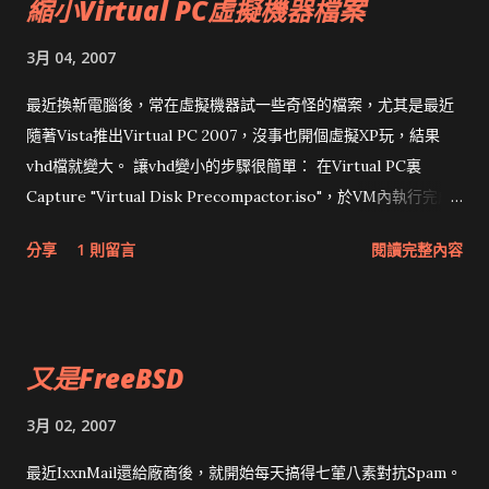
縮小Virtual PC虛擬機器檔案
3月 04, 2007
最近換新電腦後，常在虛擬機器試一些奇怪的檔案，尤其是最近
隨著Vista推出Virtual PC 2007，沒事也開個虛擬XP玩，結果
vhd檔就變大。 讓vhd變小的步驟很簡單： 在Virtual PC裏
Capture "Virtual Disk Precompactor.iso"，於VM內執行完成
後關機。據說這步驟是把刪除掉的檔案填"0"。 接著在Virtual PC
分享
1 則留言
閱讀完整內容
Console執行File -> Virtual PC Wizard 選擇 Edit existing ...
再選擇 Compact。 如何有效的壓縮虛擬磁盤 把壓縮的步縮介紹
得很清楚，這篇與 如何壓縮和消減Virtual PC的VPC文件大小 都
有提到硬碟重組，但根據我實驗的結果差別並不大。在重組後XP
又是FreeBSD
的vhd檔變大1GB左右，所以會感覺壓縮的效果特別好。 同事告
訴我另一個好方法：增加一個vhd檔，再使用ghost之類的工具效
3月 02, 2007
果更好，這方法有效又快速，花在磁碟重組的時間早做完，有需
要的人不妨試試。
最近IxxnMail還給廠商後，就開始每天搞得七葷八素對抗Spam。