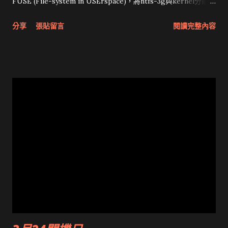
sender，DNS上也有IP呀？或許怕公司內有人用程式亂寄吧？）
FUSE (File-system in USErspace)，將ntfs-3g與kernel分離。
找到的文件有 HOWTO - Define an SPF Record ，但最後我用
照這麼說，FreeBSD應該也有囉？果然有 Fuse for FreeBSD ，
分享
張貼留言
閱讀完整內容
SPF Setup Wizard 替公司的Domain加上一筆 SPF record，再
原來早進到ports，以後外接隨身硬碟再也不需要刻意format成
用 Sender ID Framework SPF Record Wizard 確認生效（其
FAT32 浪費空間。 參考： MacFUSE可以讀取NTFS的
實這個工具也是用來產生SPF record）。
Bootcamp磁區 OSX NTFS full access 分享 NTFS for Mac OS
X Captive: The first free NTFS read/write filesystem for
GNU/Linux