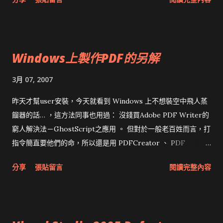
/usr/local/etc/dovecot.conf 加上 first_valid_uid = 100 就
搞定。當然把uid改成預設的1000之後也行，但還要改我自己的
檔案權限...還是改first_valid_uid比較快。 仔細看看， Dovecot
真是非常注重安全的程式呀！還絕對禁止root登入。 # Valid
Windows上製作PDF的另解
UID range for users, defaults to 500 and above. This is
mostly # to make sure that users can't log in as daemons
3月 07, 2007
or other system users. # Note that denying root logins is
hardcoded to dovecot binary and can't # be done even if
昨天才幫user安裝，今天就看到 Windows 上不想裝空中飛人蒸
first_valid_uid is set to 0.
餾器的話… ，這方法同事也用過： 沒錢買Adobe PDF Writer的
窮人解決法－GhostScript之應用 。 但對於一般老百姓而言，打
指令簡直要他們的命，所以還是用 PDFCreator 、 PDF
reDirect 、 CutePDF Writer 或 PDF995 之類的免費程式，同
分享
張貼留言
閱讀完整內容
樣會出現一台印表機，但直接印成pdf檔，不用2次轉換。 根據昨
天測試的結果， PDFCreator 雖然選項多，但填寫標題時中文有
問題，所以對一般使用者仍是 CutePDF Writer 方便， PDF995
跳出的廣告有點令人厭煩，脾氣不好的user會抱怨。 令我驚訝的