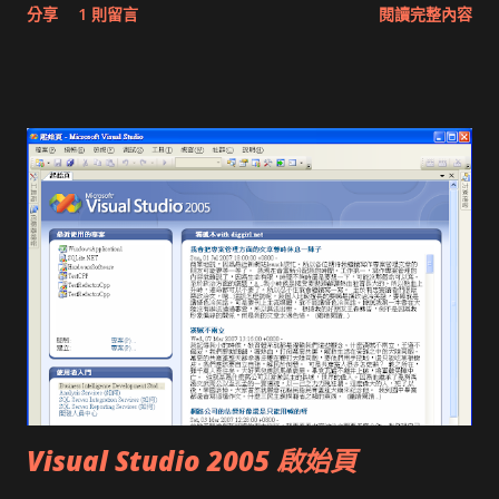
分享
1 則留言
閱讀完整內容
叫，所以不用傷腦筋怎麼連線。 若是一般的PC，已經不記得要
這是基本原則，而確實的計算方式許多高手都寫過。你只要多
掛幾個driver，主要有一個packet driver，但我還真不知道新的
寫，又有許多人連到你的Blog，自然PageRank就會高分。至於
網路卡會不會附Packet Driver。若你是英英美代子，只是自已
PageRank計算方式請看
無聊想練功，就去抓 ncsa telnet的source ，還有
http://zh.wikipedia.org/wiki/PageRank
ftp://ftp.tku.edu.tw/Dos/tcpip/ 好好研究吧！至於其他的資
http://en.wikipedia.org/wiki/PageRank 根據在下的觀察，
訊，像是怎麼掛driver等等，請去問 孤狗 吧！ Update：
Google計算Blog的PageRank似乎會加上更新頻率的計算，一段
Packet Driver 網路程式設計 有些不錯的資料。
時間不更新，權重就會下降。 有個卑鄙的方法可以快速提高分
數，就是常去高分者的網站回應，例如ijliao、jserv之類的
Blog。但你如果寫的內容別人都懶得回應，分數就不會太高，畢
竟他們的網站回應者不在少數，而且常去打廣告可能會被人罵到
臭頭（google 網摘師 spam），主要自己仍然要多寫。 Blog要
在短期內崛起要像Mr.6一樣，寫一些大家感興趣的話題，更新速
度要快，更重要的是言之有物；當然寫些詼諧諷刺的也行，例如
說紅色長角三倍速。六先生那裏有介紹幾個快速竄紅的Blog，例
Visual Studio 2005 啟始頁
如楚狂人等，你再多去參考。 再說一次，我的Blog只是自己寫爽
的（和李家同對Blog的認定相同），最近都沒有什麼營養內容