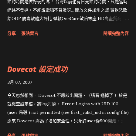
#CFLAGS= -O -pipe 真的希望速度快，調整CPUTYPE比較有
節約時間是做好玩的嗎？ 台灣以前也有日光節約時間，只是當時
效。 阿駕的 FreeBSD 上 make 的相關設定 有不少可以參考的東
網路不發達，不能說電腦不普及呀... 開放文件加州之戰 微軟恐敗
西，例如說FreeBSD以前更新都是用cvsup，現在改用csup。 另
給ODF 防毒軟體大評比 微軟OneCare敬陪末座 HD高畫質商
外，我自己不排程每天更新，有時候運氣不好就會踩到地雷，硬
品 日本引領風騷 微軟髮動著作權之戰 卯上搜尋引擎Google
分享
張貼留言
閱讀完整內容
是有些ports有問題。 尤其是Postgresql之類的東西，一定要人
微軟指Google書籍搜尋與影音服務違反著作權 MSN出現隱藏病
工更新。 剛又看到gslin的 portupgrade、portmaster、
毒？ 暱稱前跑出的「I'm」是啥東西？ I'm Home
portconf ，馬上試了一下。 portmaster和portupgrade的行
為差滿多的，而且會先問option，所以gslin才會建議裝
Dovecot 設定成功
portconf。 /usr/ports/ports-mgmt/portconf 其實沒裝什
麼東西，編輯 /usr/local/etc/ports.conf 加上需要的參數，
3月 07, 2007
lang/ruby: WITH_IPV6=true 就搞定。
今天忽然想到， Dovecot 不應該出問題，（請看 遜掉了 ）於是
就檢查設定檔，將log打開。 Error: Logins with UID 100
(user 鳥毅 ) not permitted (see first_valid_uid in config file)
原來 Dovecot 將為了增加安全性，只允許user從500開始。因
為自己手賤，在adduser時將uid設成100，因此在
分享
張貼留言
閱讀完整內容