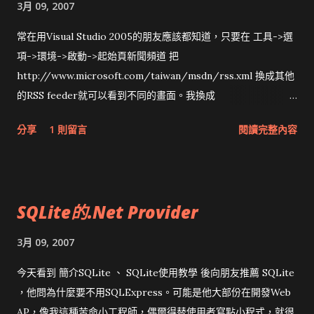
3月 09, 2007
（以前可能還有一點），Google應該要有比較好的評分機制，把
這個爛站的搜尋結果降低。
常在用Visual Studio 2005的朋友應該都知道，只要在 工具->選
項->環境->啟動->起始頁新聞頻道 把
http://www.microsoft.com/taiwan/msdn/rss.xml 換成其他
的RSS feeder就可以看到不同的畫面。我換成
http://www.wretch.cc/blog/phopicking&rss20=1 結果頗令
分享
1 則留言
閱讀完整內容
人失敗，居然暫時不更新。本來想再換成
http://feeds.feedburner.com/tapestrydilbert ，但VS2005
似乎不支援圖形顯示，看來還是乖乖換回MSDN的RSS吧。
SQLite的.Net Provider
3月 09, 2007
今天看到 簡介SQLite 、 SQLite使用教學 後向朋友推薦 SQLite
，他問為什麼要不用SQLExpress。可能是他大部份在開發Web
AP，像我這種苦命小工程師，偶爾得替使用者寫點小程式，就很