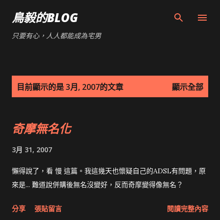
跳到主要內容
鳥毅的BLOG
只要有心，人人都能成為宅男
發
目前顯示的是 3月, 2007的文章
顯示全部
表
文
奇摩無名化
章
3月 31, 2007
懶得說了，看 慢 這篇。我這幾天也懷疑自己的ADSL有問題，原
來是... 難道說併購後無名沒變好，反而奇摩變得像無名？
分享
張貼留言
閱讀完整內容