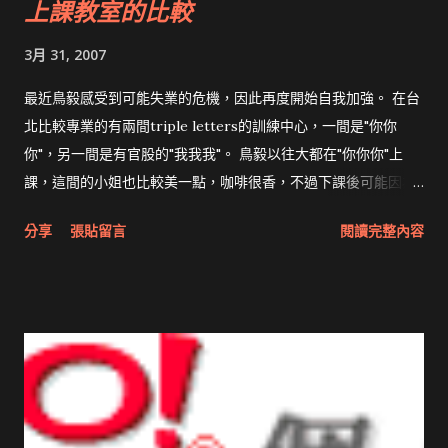
上課教室的比較
3月 31, 2007
最近鳥毅感受到可能失業的危機，因此再度開始自我加強。 在台
北比較專業的有兩間triple letters的訓練中心，一間是"你你
你"，另一間是有官股的"我我我"。 鳥毅以往大都在"你你你"上
課，這間的小姐也比較美一點，咖啡很香，不過下課後可能因為
加熱太久而有苦味。不要太貪心喝太多，有時候晚上回家會睡不
分享
張貼留言
閱讀完整內容
著。 最近有機會到"我我我"上王寧疆的Asp.Net AJAX，大家應該
都知道他的實力超強。但"我我我"的教室內部就比不上"你你你"，
電腦的線有些凌亂，應該學"你你你"把線藏在桌子裏看不到的地
方。至於大廳與廁所則是"我我我"的漂亮。以下做個簡單的比較
表： 你你你 我我我 Clerk 優 一般 大廳 好 優 廁所 好 優 教室 優
好 咖啡 好 一般 網路 快(確定有Cache Proxy) 快 RAM 2GB Max
3GB CPU 2.4Ghz Max Pentium D 3.4Ghz