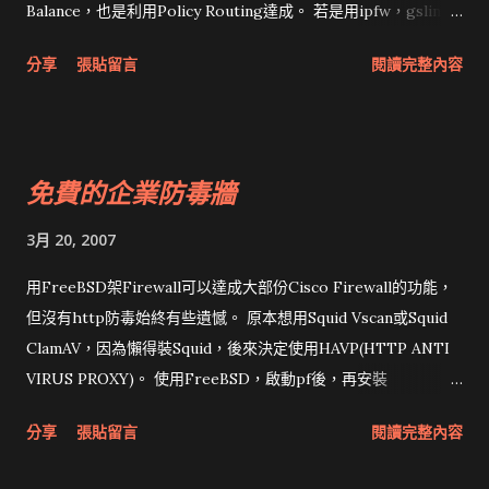
Balance，也是利用Policy Routing達成。 若是用ipfw，gslin有
寫過，在
分享
張貼留言
閱讀完整內容
http://ccca.nctu.edu.tw/~gslin/Documents/FreeBSD/load
-balance.txt Kernel的設定要加上以下指令，要啟動
IPFIREWALL_FORWARD 才有fwd的功能 options
IPFIREWALL options IPFIREWALL_VERBOSE options
免費的企業防毒牆
IPFIREWALL_FORWARD options IPDIVERT options
DUMMYNET rc.conf也要加 firewall_enable="YES" 在
3月 20, 2007
ipfw.rules 的語法 ipfw add fwd 211.72.1.1 ip from
192.168.1.0/24 to any out ipfw add fwd 211.72.1.9 ip from
用FreeBSD架Firewall可以達成大部份Cisco Firewall的功能，
192.168.2.0/24 to any out 若使用FreeBSD 5.4版以上，建議直
但沒有http防毒始終有些遺憾。 原本想用Squid Vscan或Squid
接改用 pf，FreeBSD的pf是移植自OpenBSD，因此有些文件說
ClamAV，因為懶得裝Squid，後來決定使用HAVP(HTTP ANTI
明實在是跟不上。所以要看OpenBSD的文件 PF: Address Pools
VIRUS PROXY)。 使用FreeBSD，啟動pf後，再安裝
and Load Balancing Kernel的設定： device pf device pflog
/usr/ports/www/havp。由於ports的bug，必須在make
分享
張貼留言
閱讀完整內容
device pfsync rc.conf加上 pf_enable="YES" 啟動pf後，使用以
install後，手動將 /usr/ports/www/havp/work/havp-
下語法： pass out on $ext_if1 route-to ($ext_if2 $ext_gw2)
0.85/etc/havp 裏的東西複製到 /usr/local/etc/havp 。 裝好