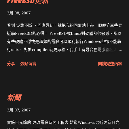
FreeBSD更新
前提供3個好東西： Microsoft Printer Compatibility Library
1.0 ：以VB6方式呼叫Printer物件 Interop Forms Toolkit 1.0
3月 08, 2007
：混搭VB6與.Net Microsoft PrintForm Component 1.0 ：提
供Form.Print 在下在剛進這間公司時，修改同事的Code，用
看到 災難不斷 ，回應幾句。就把我的回覆貼上來，順便分享些最
VB6寫支簡單的條碼列印程式沿用至今，每次升級VB.Net總是失
近學FreeBSD的心得。 FreeBSD或Linux對硬體都很敏感，所以
敗。最常用的 Load(Form)不會自動升級，我想大概沒有不會有
有些硬體不穩或是超頻的電腦可以順利執行Windows但卻不能執
什麼人想用精靈升級吧:P 微軟做出Power Packs後，應該把升級
行unix。 對於compiler就更嚴格，我手上有幾台舊電腦都無法編
精靈搞好，買來的這玩意簡直是垃圾，自己找人寫一套能用的
FreeBSD kernel，仍然能run，只是偶爾會當機。 一般情形用
分享
張貼留言
閱讀完整內容
吧！ 就算不想升級，利用InterOP的方式呼叫廣大的.Net
gcc -O2都不會有問題，但不建議在編譯核心時用gcc -O3，可以
Library也是很令人振奮的事情，在需要的時候就能派上用場。當
參考 /usr/share/examples/etc/make.conf 。 # CFLAGS
然，對於我這個Java愛用者，還是C#比較順手。升級？不如用
controls the compiler settings used when compiling C
C#重寫吧。
code. # Note that optimization settings other than -O and
新聞
-O2 are not recommended # or supported for compiling
the world or the kernel - please revert any # nonstandard
3月 07, 2007
optimization settings to "-O" or -O2 before submitting bug
# reports without patches to the developers. #
實施日光節約 更改電腦時間工程大 難道Windows最近更新日光