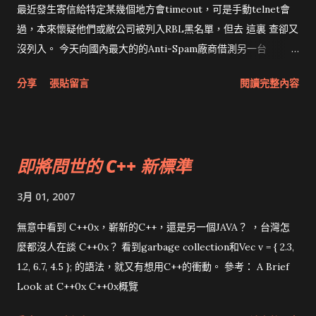
最近發生寄信給特定某幾個地方會timeout，可是手動telnet會
過，本來懷疑他們或敝公司被列入RBL黑名單，但去 這裏 查卻又
沒列入。 今天向國內最大的的Anti-Spam廠商借測另一台
SPAMSQR（是的，我又厚著臉皮借一台機器），結果也是
分享
張貼留言
閱讀完整內容
FreeBSD，而且這次並沒有鎖定login，因此可以直接進入系
統。目前效果也還不錯，這台的價格約是IxxnMail的一半，但仍
算不便宜。希望能有FreeBSD的高手做個OpenSource版的
Anti-Spam Proxy。 我把這台SPAMSQR當做Postfix的relay
即將問世的 C++ 新標準
server，就能對前述的幾間公司/學校寄出信件。不知道postfix
那裏有問題，若有高手能提供方法，小弟願意自掏腰包買禮物致
3月 01, 2007
謝。 P.S. 原本有效的header_checks居然只剩下subject有作
用，連新安裝的機器也這樣，不知道Postfix身上到底發生什麼事
無意中看到 C++0x，嶄新的C++，還是另一個JAVA？ ，台灣怎
情。
麼都沒人在談 C++0x？ 看到garbage collection和Vec v = { 2.3,
1.2, 6.7, 4.5 }; 的語法，就又有想用C++的衝動。 參考： A Brief
Look at C++0x C++0x概覽