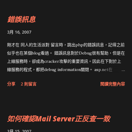
from $ext_if2 to any pass out on $ext_if2 route-to
後，在 rc.conf 加上 clamav_freshclam_enable="YES" 與
($ext_if1 $ext_gw1) from $ext_if1 to any 細節參考四位兄
havp_enable="YES" 接下來要編輯
錯誤訊息
的： FreeBSD + PF + Shell...
/usr/local/etc/havp/havp.config ，作者怕我們沒有仔細看
設定，還留下 REMOVETHISLINE 要自行手動 remark。大部份
3月 16, 2007
的設定都不需要改，PORT預設是8080，只要修改
ENABLECLAMLIB true BIND_ADDRESS 127.0.0.1 #為了安全
剛才在 同人的生活派對 留言時，跳出php的錯誤訊息，記得之前
性只通行本機 TRANSPARENT true #透明代理 如果要使用
似乎也在某個blog看過。 錯誤訊息對於Debug很有幫助，但是在
RamDisk加速，在 havp.config 再加上 SCANTEMPFILE
上線服務時，卻成為cracker攻擊的重要資訊。因此在下對於上
/ramdisk/havp-XXXXXX TEMPDIR /ramdisk 接下來就是這
線服務的程式，都把debug information關閉。 asp.net在
台設成Firewall後加上 transparent proxy，在pf.conf加上 rdr
Web.config 改 compilation debug="true" ，Tomcat在
分享
2 則留言
閱讀完整內容
on $int_if inet proto tcp from any to any port www ->
web.xml可以設定，WordPress我就不知道了。 另外自訂錯誤訊
127.0.0.1 port 8080 記得不要在 pf.conf 將8080對外打開，否則
息頁面，例如 404 要出現什麼訊息，都對資訊保全有幫助。許多
很快就會變成跳板。 參考： 使用 HAVP + ClamAV 建置防毒
人把jsp偽裝成asp，php裝做aspx，就是這種道理。不是每個人
HTTP Proxy SquidGuard 安裝 squid+clamav FreeBSD 5.3
都有能力防止cracker入侵，還是小心點好。在下管的機器，連
如何確認Mail Server正反查一致
Release PF 初體驗 OpenBSD & PF 之橋接模式﹝Bridge
HTTP Server偽裝成IIS，OS裝成Linux，Mail裝做Sendmail。
Mode﹞+ Squid with Transparent proxying
3月 15, 2007