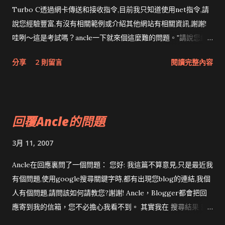
Turbo C透過網卡傳送和接收指令,目前我只知道使用net指令,請
說您經驗豐富,有沒有相關範例或介紹其他網站有相關資訊,謝謝!
哇咧～這是考試嗎？ancle一下就來個這麼難的問題。"請說您經
驗豐富"，這句我不懂耶...是筆誤嗎？可是我也沒說經驗豐富呀。
分享
2 則留言
閱讀完整內容
Ancle，你問錯人了，再說一次，我不是高手。這種問題，問
ijliao或jserv比較合適吧？不然問qing一定也會。 不過，既然
ancle這麼給面子，就盡在下所知回答。 我最後一次用DOS上網
大概是12年前用NCSA Telnet上BBS，近十年來除了開ghost和
回覆Ancle的問題
partition magic之外，都沒有用DOS。 net指令，是Novell相容
的net指令嗎？那實在是太古老，記得Windows 95出來後，
3月 11, 2007
Novell的市占率就開始急速下滑。我承認確實曾經有想在DOS下
寫網路程式的念頭，不過1995年一頭栽進Linux後，就再也不想
Ancle在回應裏問了一個問題： 您好: 我這篇不算意見,只是最近我
自找麻煩；如果有在Linux/FreeBSD上寫過socket，就知道在
有個問題,使用google搜尋關鍵字時,都有出現您blog的連結,我個
DOS上寫程式是多麼的不方便，尤其是網路程式。 現在大概只有
人有個問題,請問該如何請教您?謝謝! Ancle，Blogger都會把回
在寫嵌入式系統才會研究DOS吧？最近剛好有同事在研究 7188
應寄到我的信箱，您不必擔心我看不到。 其實我在 搜尋結果 就
的程式，也是執行DOS，廠商會附API可以在Turbo C直接呼
寫過， 若要分數高，得多找些朋友把相同的keyword指向自己。