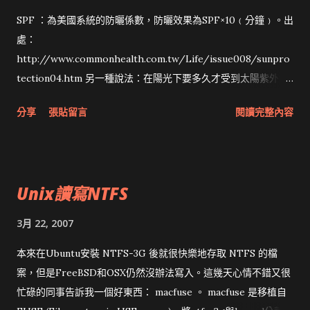
SPF ：為美國系統的防曬係數，防曬效果為SPF×10﹙分鐘﹚。出
處：
http://www.commonhealth.com.tw/Life/issue008/sunpro
tection04.htm 另一種說法：在陽光下要多久才受到太陽紫外線
曬傷。使用SPF15防曬油，1小時出現明顯曬傷的情況會延長至15
分享
張貼留言
閱讀完整內容
小時才出現。SPF15與SPF30的防曬能力相差只是1/15減1/30，
即約3%。同樣道理，SPF15和50的防曬能力相差為1/15減
1/50，約5%。 出處：
http://www.hko.gov.hk/education/edu06nature/ele_spf_
Unix讀寫NTFS
c.htm 其實我不是要談防曬，早上看到ingramchen的 Ubuntu
Mail筆記 提到 SPF ( Sender Policy Framework )才知道原來現
3月 22, 2007
在出現 SPF 這種東西，讓別人大致上不會把寄出去的信當
spam（ingramchen的說法）。 嫌看英文慢就看 SPF 簡介 。簡
本來在Ubuntu安裝 NTFS-3G 後就很快樂地存取 NTFS 的檔
單地說， SPF 是在DNS加上一筆TXT記錄，註明那幾台機器會
案，但是FreeBSD和OSX仍然沒辦法寫入。這幾天心情不錯又很
在此網域寄信、IP為何。（這點我覺得很怪，MX不是用來註明
忙碌的同事告訴我一個好東西： macfuse 。 macfuse 是移植自