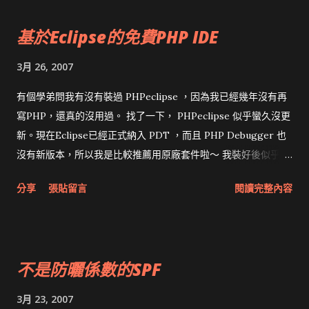
(202.153.195.38) [1697 ports] (略) PORT STATE SERVICE
基於Eclipse的免費PHP IDE
VERSION 21/tcp open ftp vsftpd or WU-FTPD 22/tcp
open ssh OpenSSH 4.2 (protocol 2.0) 25/tcp open smtp
3月 26, 2007
Sendmail 8.13.7/8.13.7 53/tcp open domain 80/tcp open
http Apache Tomcat/Coyote JSP engine 1.1 110/tcp open
有個學弟問我有沒有裝過 PHPeclipse ，因為我已經幾年沒有再
pop3 Dovecot pop3d 443/tcp closed https 2401/tcp closed
寫PHP，還真的沒用過。 找了一下， PHPeclipse 似乎蠻久沒更
cvspserver 9090/tcp closed zeus-admin Device type:
新。現在Eclipse已經正式納入 PDT ，而且 PHP Debugger 也
general purpose Running (JUST GUESSING) : Linux
沒有新版本，所以我是比較推薦用原廠套件啦～ 我裝好後似乎無
2.6.X|2.4.X (92%) 果然是很省呀，用一台Linux全包了。 還是建議
法debug，又找Zend的 Eclipse PHP Development Tools ，就
分享
張貼留言
閱讀完整內容
一下：把ftp、cvspserver關掉，改用sftp、Subversion。至於
補上Debug的功能了。不過沒看到類似 PHPeclipse 的整合
zeus-admin我就沒用過，不需要還是關了吧。如果我是
Server功能，有點可惜。 由於我一直愛用原廠零件，所以其他的
hacker，不用直接hack進diggirl...
免費PHP plugin就懶得試了。 參考： 石頭成的 Development
within Eclipse PHP IDE (PDT) Eclipse 上的 PHP 開發工具 -
不是防曬係數的SPF
安裝篇
3月 23, 2007