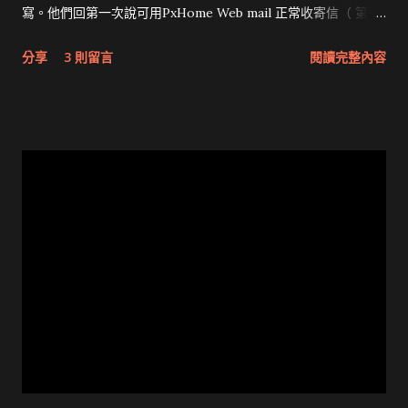
addr.arpa domain name pointer mx.pchome.com.tw . 先找出
寫。他們回第一次說可用PxHome Web mail 正常收寄信（ 第一
mx，再看mx的hostname和反查是否一致。Windows上沒有
次 ），我只好寫telnet 25 port的結果給他們： ...前略... 220
分享
3 則留言
閱讀完整內容
host指令，就以nslookup取代即可。 C:\> nslookup Default
mx.pxhome.com.tw ESMTP mailserv helo dummy.com.tw
Server: dns.hinet.net Address: 168.95.1.1 > set q=mx >
250 mx23.pxhome.com.tw mail from: dummy@dummy.com.tw
pchome.com.tw Server: dns.hinet.net Address: 168.95.1.1
rcpt to: dummy@pxhome.com.tw 450 : Recipient address
Non-authoritative answer: pchome.com.tw MX preference
rejected: Policy Rejection- Please try later.! 結果回說正反查
= 10, mail ...
不一致（ 第二次 ）： 親愛的 Pxhome Online 使用者您好： 為
了維護使用者權益，目前沒有設定做DNS 反查設定的發信主機，
是無法發信至Pxhome 的信箱的。(請設定正反解一致)
dummy.com.tw 及 61.222.123.123 正反解不符 我只好再寫一封：
本公司domain全是正反解一致，只要MX record正確，mail
server不需要是domain name所對應的IP，PX Home也是經由
msx.pxhome.com.tw寄信，而不是pxhome.com.tw。
(pxhome.com.tw對應的也是www.pxhome.com.tw的IP) 後面再
附上由dummy.com.tw對應到的IP那台 telnet port 25 結果，結
果居然回說那個IP對應到www（ 第三次 ），真是快吐血了，我