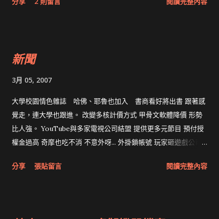
分享
2 則留言
閱讀完整內容
新聞
3月 05, 2007
大學校園情色雜誌 哈佛、耶魯也加入 書商看好將出書 跟著感
覺走，連大學也跟進。 改變多核計價方式 甲骨文軟體降價 形勢
比人強。 YouTube與多家電視公司結盟 提供更多元節目 預付授
權金過高 奇摩也吃不消 不意外呀... 外掛鎖帳號 玩家砸遊戲公司
原因是 一人外掛斬全家 ，用語狠毒，看來執行也夠徹底。
分享
張貼留言
閱讀完整內容