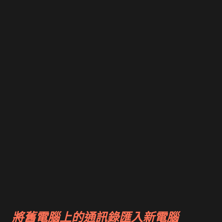
Taiwan Inc. All Rights Reserved. 隱私權政策 - 服務條款 - 使用
條款 如果點選 個人網頁首頁 再選 最新消息 則看到： 親愛的
Yahoo!奇摩網友，您好： 十分感謝您對Yahoo!奇摩個人網頁的
愛護與支持！ Yahoo!奇摩原預定於 95年02月28日(二)關閉個人
網頁服務， 目前已取消關閉，即日起，您可繼續使用個人網頁服
務， 不需執行下載備份。 造成您的不便，敬請見諒！ 回到個人
網頁 Q：為什麼不關閉服務了？ A： Yahoo!奇摩一直致力於提供
網友更多元、更優質的服務，希望藉由繼續提供個人網頁服務，
讓更多網友享受最好的網路生活。 實在是很諷刺呀～
將舊電腦上的通訊錄匯入新電腦