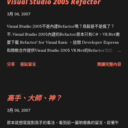
Visual Studio 2005 Refactor
是 PDF reDirect 居然還有提供加密、選擇品質等級等功能，若
是進階使用者應該會選擇這套。 不同的driver所包括的內嵌字型
3月 06, 2007
不同，所以產生出來的檔案大小都不同，但是大多數的情況都不
會有問題。如果還有更高階的需求如hyperlink、bookmark或保
Visual Studio 2005不是內建Refactor嗎？鳥毅是不是瘋了？
密等，還是買套Acrobat吧。
不..Visual Studio 2005內建的Refactor原本只有C#，VB.Net需
要下載 Refactor! for Visual Basic ，這間 Developer Express
和微軟合作提供Visual Studio 2005 VB.Net的Refactor功能，而
且頗常更版。 今天無聊上去看一下，發現居然有 Refactor! for
分享
張貼留言
閱讀完整內容
ASP.NET 和 Refactor! for C++ ！記得兩三年前都找不到免費的
C++ Refactor工具，沒想到現在居然能找到完全與VS 2005整合
的工具。不過C++版本效率相當差，在公司這台舊電腦上，right
click要等數秒鐘才有反應。有需要的人可以試看看。 Update：
高手、大師、神？
又試了一下， Refactor! for C++ 對於MFC專案居然只能
Refactor .h檔，比人工Refactor好一點而已，期待新版...
3月 06, 2007
原本就想寫我對高手的看法，看到前一篇喲哪桑的留言，趁著午