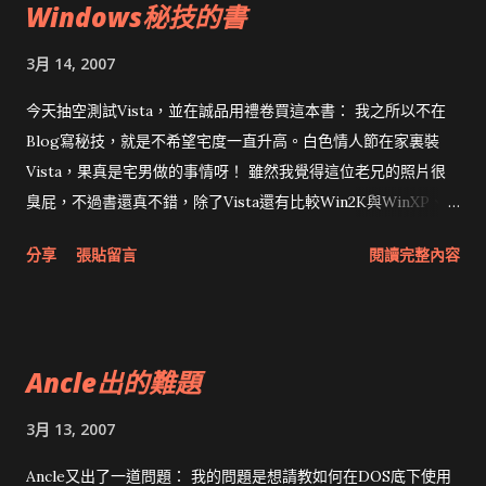
Windows秘技的書
再能說：老詹，你的手下太遜了！！！
3月 14, 2007
今天抽空測試Vista，並在誠品用禮卷買這本書： 我之所以不在
Blog寫秘技，就是不希望宅度一直升高。白色情人節在家裏裝
Vista，果真是宅男做的事情呀！ 雖然我覺得這位老兄的照片很
臭屁，不過書還真不錯，除了Vista還有比較Win2K與WinXP、
Win98/ME能不能使用，其實稱為Windows密技大全更適合。書
分享
張貼留言
閱讀完整內容
中大部份都是透過機碼修改做到平常人不知道的功能，而國內某
間公司出品的Terminal Server管理程式就是這麼幹的... 有人可
能會問說，若Regedit被鎖住怎麼辦？除非那台Terminal Server
完全不讓你有機會接觸到網路磁碟機，不然寫支程式呼叫
Ancle出的難題
RegSetValueEx 就搞定了。不會？去CodeProject找一個範例來
改，我就是這麼幹的。
3月 13, 2007
Ancle又出了一道問題： 我的問題是想請教如何在DOS底下使用