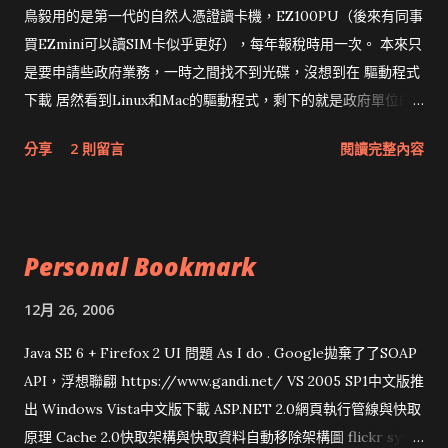
鳥毅用的是第一代的自然人憑證讀卡機，EZ100PU（後來有同事
買EZmini可以讀SIM卡似乎更好），每年報稅時用一次。 本來只
是要申請些政府業務，一時之間找不到光碟，沒想到在 驅動程式
下載 居然看到Linux和Mac的驅動程式，剩下的就是政府單位的
網頁和程式應該改版了吧！！！
分享
2 則留言
閱讀完整內容
Personal Bookmark
12月 26, 2006
Java SE 6 + Firefox 2 UI 問題 As I do . Google拋棄了了SOAP
API，浮想聯翩 https://www.gandi.net/ VS 2005 SP1中文版推
出 Windows Vista中文版下載 ASP.NET 2.0網頁執行管線與快取
原理 Cache 2.0快取架構與快取資料自動移除架構圖 flickr sync