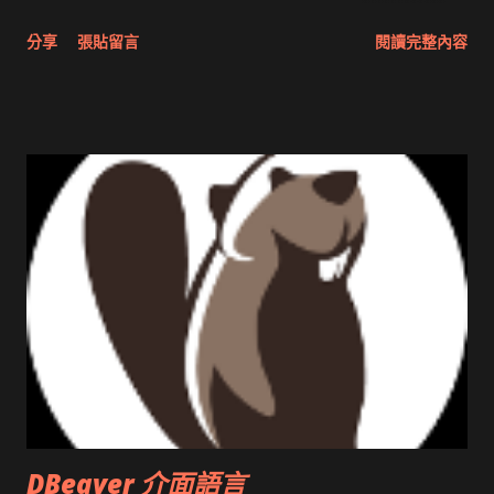
分享與試用 SUN Looking Glass 3D圖形介面發布1.0 雅虎勵精
分享
張貼留言
閱讀完整內容
圖治推動改革 Wait and see 國內某SOC疑遭駭客入侵 大砲開講
Very Important! 微軟公佈Vista安全程式介面草案 一窺Google
開原碼庫房乾坤 qing is writing a dig girl net... wait and see
DBeaver 介面語言