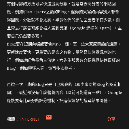
有個卑鄙的方法可以快速提高分數，就是常去高分者的網站回
應，例如ijliao、jserv之類的Blog。但你如果寫的內容別人都懶
得回應，分數就不會太高，畢竟他們的網站回應者不在少數，而
且常去打廣告可能會被人罵到臭頭（google 網摘師 spam），主
要自己仍然要多寫。
Blog要在短期內崛起要像Mr.6一樣，寫一些大家感興趣的話題，
更新速度要快，更重要的是言之有物；當然寫些詼諧諷刺的也
行，例如說紅色長角三倍速。六先生那裏有介紹幾個快速竄紅的
Blog，例如楚狂人等，你再多去參考。
再說一次，我的Blog只是自己寫爽的（和李家同對Blog的認定相
同），最近都沒有什麼營養內容（以前可能還有一點），Google
應該要有比較好的評分機制，把這個爛站的搜尋結果降低。
標籤：
INTERNET
分享