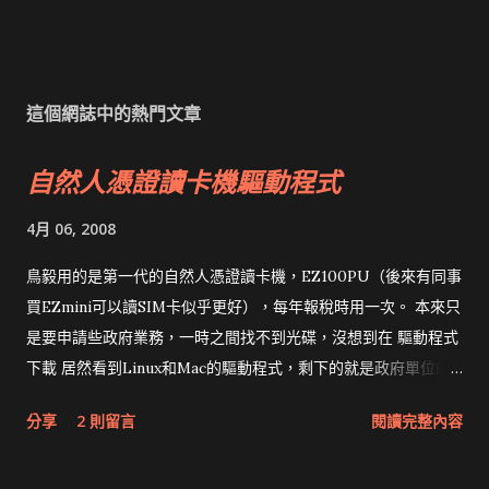
這個網誌中的熱門文章
自然人憑證讀卡機驅動程式
4月 06, 2008
鳥毅用的是第一代的自然人憑證讀卡機，EZ100PU（後來有同事
買EZmini可以讀SIM卡似乎更好），每年報稅時用一次。 本來只
是要申請些政府業務，一時之間找不到光碟，沒想到在 驅動程式
下載 居然看到Linux和Mac的驅動程式，剩下的就是政府單位的
網頁和程式應該改版了吧！！！
分享
2 則留言
閱讀完整內容