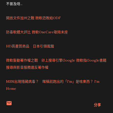
不普及呀...
開放文件加州之戰 微軟恐敗給ODF
防毒軟體大評比 微軟OneCare敬陪末座
HD高畫質商品 日本引領風騷
微軟髮動著作權之戰 卯上搜尋引擎Google
微軟指Google書籍
搜尋與影音服務違反著作權
MSN出現隱藏病毒？ 暱稱前跑出的「I'm」是啥東西？
I'm
Home
分享