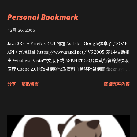
Personal Bookmark
12月 26, 2006
Java SE 6 + Firefox 2 UI 問題 As I do . Google拋棄了了SOAP
API，浮想聯翩 https://www.gandi.net/ VS 2005 SP1中文版推
出 Windows Vista中文版下載 ASP.NET 2.0網頁執行管線與快取
原理 Cache 2.0快取架構與快取資料自動移除架構圖 flickr sync
分享與試用 SUN Looking Glass 3D圖形介面發布1.0 雅虎勵精
分享
張貼留言
閱讀完整內容
圖治推動改革 Wait and see 國內某SOC疑遭駭客入侵 大砲開講
Very Important! 微軟公佈Vista安全程式介面草案 一窺Google
開原碼庫房乾坤 qing is writing a dig girl net... wait and see