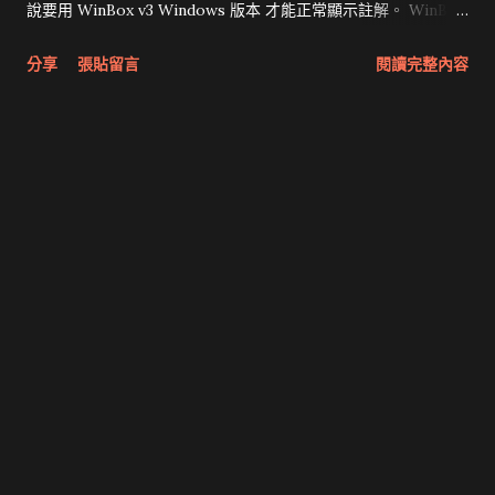
說要用 WinBox v3 Windows 版本 才能正常顯示註解。 WinBox
v3 還有另一個問題，在高解析度螢幕上文字非常小。 我在家使用
分享
張貼留言
閱讀完整內容
的主力是 mac 和 Linux，我也不喜歡使用 WinBox ，能夠使用瀏
覽器才方便。