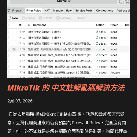
e2b更好一些。 無論使用何種模型， 想要LLM Coding效果好必
須要留足夠的RAM給作業系統與Context，Happy Coding！ 後
記：看到 Agentic Coding 基準測試 排行，可證明我說的沒錯，
Gemma4相當能打，在Jetson Thor上跑Gemma4-31B就是地端
的首選。若使用5090搭配Gemma4，我會選擇26B模型，把
Context盡可能拉大，這樣才會跑得順。
MikroTik 的 中文註解亂碼解決方法
2月 07, 2026
自從去年臨時 換成MikroTik路由器 後，功耗和效能都非常滿
意，臺灣代理商送來時就有預設的Firewall Rules，完全沒有問
題，唯一的不滿就是註解在網路介面看到時是亂碼，詢問代理商