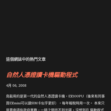
這個網誌中的熱門文章
自然人憑證讀卡機驅動程式
4月 06, 2008
鳥毅用的是第一代的自然人憑證讀卡機，EZ100PU（後來有同事
買EZmini可以讀SIM卡似乎更好），每年報稅時用一次。 本來只
是要申請些政府業務，一時之間找不到光碟，沒想到在 驅動程式