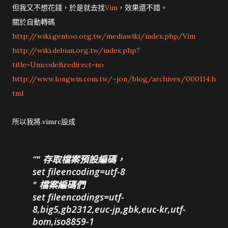
但我又不想花錢，於是就去找
Vim
，效果還不錯。
關於自動轉碼
http://wiki.gentoo.org.tw/mediawiki/index.php/Vim
http://wiki.debian.org.tw/index.php?
title=Unicode&redirect=no
http://www.longwin.com.tw/~jon/blog/archives/000114.h
tml
所以我將.vimrc設成
" 存取檔案預設編碼，
set fileencoding=utf-8
" 檔案編碼們
set fileencodings=utf-
8,big5,gb2312,euc-jp,gbk,euc-kr,utf-
bom,iso8859-1