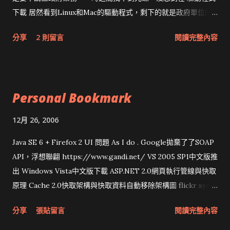
下載 居然看到Linux和Mac的驅動程式，剩下的就是政府單位的
網頁和程式應該改版了吧！！！
分享
2 則留言
閱讀完整內容
Personal Bookmark
12月 26, 2006
Java SE 6 + Firefox 2 UI 問題 As I do . Google拋棄了了SOAP
API，浮想聯翩 https://www.gandi.net/ VS 2005 SP1中文版推
出 Windows Vista中文版下載 ASP.NET 2.0網頁執行管線與快取
原理 Cache 2.0快取架構與快取資料自動移除架構圖 flickr sync
分享與試用 SUN Looking Glass 3D圖形介面發布1.0 雅虎勵精
分享
張貼留言
閱讀完整內容
圖治推動改革 Wait and see 國內某SOC疑遭駭客入侵 大砲開講
Very Important! 微軟公佈Vista安全程式介面草案 一窺Google