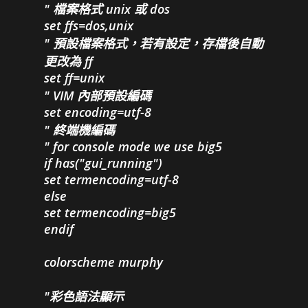
" 檔案格式 unix 或 dos
set ffs=dos,unix
" 預設檔案格式，若有設定，存檔後自動
更改為 ff
set ff=unix
" VIM 內部預設編碼
set encoding=utf-8
" 終端機編碼
" for console mode we use big5
if has("gui_running")
set termencoding=utf-8
else
set termencoding=big5
endif
colorscheme murphy
"彩色語法顯示