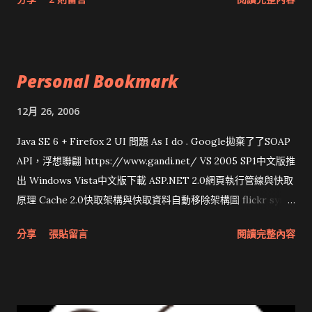
Personal Bookmark
12月 26, 2006
Java SE 6 + Firefox 2 UI 問題 As I do . Google拋棄了了SOAP
API，浮想聯翩 https://www.gandi.net/ VS 2005 SP1中文版推
出 Windows Vista中文版下載 ASP.NET 2.0網頁執行管線與快取
原理 Cache 2.0快取架構與快取資料自動移除架構圖 flickr sync
分享與試用 SUN Looking Glass 3D圖形介面發布1.0 雅虎勵精
分享
張貼留言
閱讀完整內容
圖治推動改革 Wait and see 國內某SOC疑遭駭客入侵 大砲開講
Very Important! 微軟公佈Vista安全程式介面草案 一窺Google
開原碼庫房乾坤 qing is writing a dig girl net... wait and see