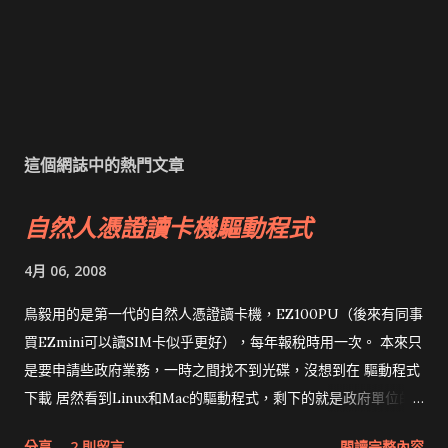
這個網誌中的熱門文章
自然人憑證讀卡機驅動程式
4月 06, 2008
鳥毅用的是第一代的自然人憑證讀卡機，EZ100PU（後來有同事
買EZmini可以讀SIM卡似乎更好），每年報稅時用一次。 本來只
是要申請些政府業務，一時之間找不到光碟，沒想到在 驅動程式
下載 居然看到Linux和Mac的驅動程式，剩下的就是政府單位的
網頁和程式應該改版了吧！！！
分享
2 則留言
閱讀完整內容