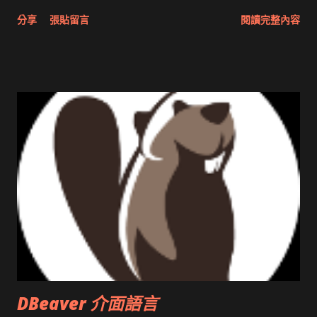
分享與試用 SUN Looking Glass 3D圖形介面發布1.0 雅虎勵精
分享
張貼留言
閱讀完整內容
圖治推動改革 Wait and see 國內某SOC疑遭駭客入侵 大砲開講
Very Important! 微軟公佈Vista安全程式介面草案 一窺Google
開原碼庫房乾坤 qing is writing a dig girl net... wait and see
DBeaver 介面語言