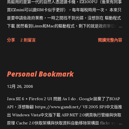
鳥毅用的是第一代的自然人憑證讀卡機，EZ100PU（後來有同事
買EZmini可以讀SIM卡似乎更好），每年報稅時用一次。 本來只
是要申請些政府業務，一時之間找不到光碟，沒想到在 驅動程式
下載 居然看到Linux和Mac的驅動程式，剩下的就是政府單位的
網頁和程式應該改版了吧！！！
分享
2 則留言
閱讀完整內容
Personal Bookmark
12月 26, 2006
Java SE 6 + Firefox 2 UI 問題 As I do . Google拋棄了了SOAP
API，浮想聯翩 https://www.gandi.net/ VS 2005 SP1中文版推
出 Windows Vista中文版下載 ASP.NET 2.0網頁執行管線與快取
原理 Cache 2.0快取架構與快取資料自動移除架構圖 flickr sync