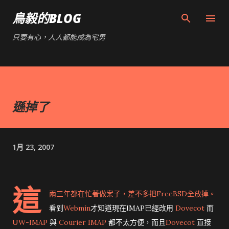
跳到主要內容
鳥毅的BLOG
只要有心，人人都能成為宅男
遜掉了
1月 23, 2007
這
兩三年都在忙著做案子，差不多把
FreeBSD
全放掉。
看到
Webmin
才知道現在IMAP已經改用
Dovecot
而
UW-IMAP
與
Courier IMAP
都不太方便，而且
Dovecot
直接