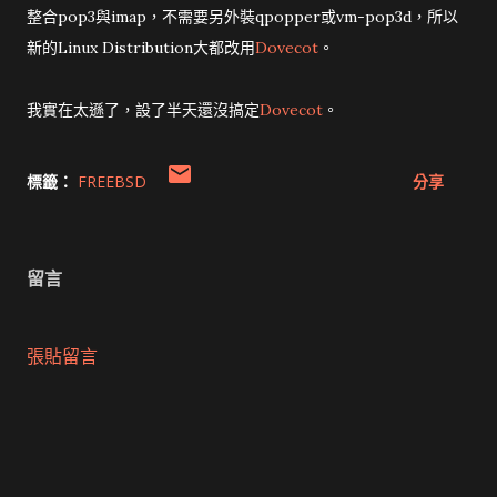
整合pop3與imap，不需要另外裝qpopper或vm-pop3d，所以
新的Linux Distribution大都改用
Dovecot
。
我實在太遜了，設了半天還沒搞定
Dovecot
。
標籤：
FREEBSD
分享
留言
張貼留言