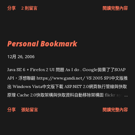
網頁和程式應該改版了吧！！！
分享
2 則留言
閱讀完整內容
Personal Bookmark
12月 26, 2006
Java SE 6 + Firefox 2 UI 問題 As I do . Google拋棄了了SOAP
API，浮想聯翩 https://www.gandi.net/ VS 2005 SP1中文版推
出 Windows Vista中文版下載 ASP.NET 2.0網頁執行管線與快取
原理 Cache 2.0快取架構與快取資料自動移除架構圖 flickr sync
分享與試用 SUN Looking Glass 3D圖形介面發布1.0 雅虎勵精
分享
張貼留言
閱讀完整內容
圖治推動改革 Wait and see 國內某SOC疑遭駭客入侵 大砲開講
Very Important! 微軟公佈Vista安全程式介面草案 一窺Google
開原碼庫房乾坤 qing is writing a dig girl net... wait and see