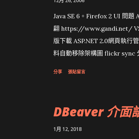
12月 26, 2006
Java SE 6 + Firefox 2 UI 
翩 https://www.gandi.net
版下載 ASP.NET 2.0網頁執
料自動移除架構圖 flickr sync 
面發布1.0 雅虎勵精圖治推動改革 
分享
張貼留言
大砲開講 Very Important!
原碼庫房乾坤 qing is writing a dig
DBeaver 介面
1月 12, 2018