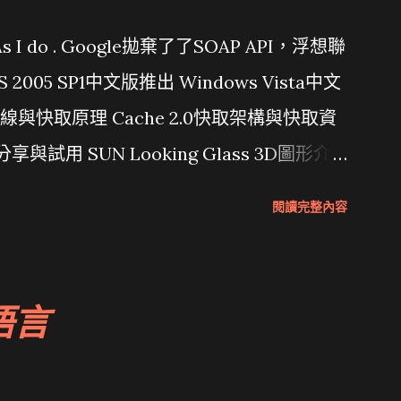
問題 As I do . Google拋棄了了SOAP API，浮想聯
/ VS 2005 SP1中文版推出 Windows Vista中文
行管線與快取原理 Cache 2.0快取架構與快取資
分享與試用 SUN Looking Glass 3D圖形介
Wait and see 國內某SOC疑遭駭客入侵
閱讀完整內容
 微軟公佈Vista安全程式介面草案 一窺Google開
 girl net... wait and see
語言