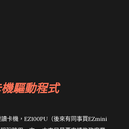
卡機驅動程式
機，EZ100PU（後來有同事買EZmini