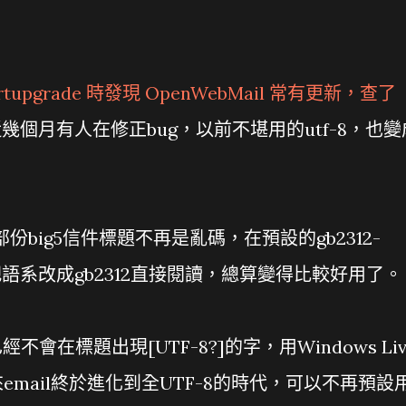
ortupgrade 時發現 OpenWebMail 常有更新，查了
現最近幾個月有人在修正bug，以前不堪用的utf-8，也變
份big5信件標題不再是亂碼，在預設的gb2312-
把語系改成gb2312直接閱讀，總算變得比較好用了。
會在標題出現[UTF-8?]的字，用Windows Liv
看來email終於進化到全UTF-8的時代，可以不再預設