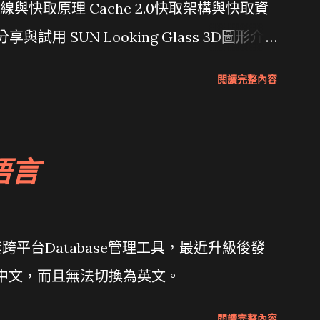
行管線與快取原理 Cache 2.0快取架構與快取資
分享與試用 SUN Looking Glass 3D圖形介
Wait and see 國內某SOC疑遭駭客入侵
閱讀完整內容
 微軟公佈Vista安全程式介面草案 一窺Google開
 girl net... wait and see
語言
套跨平台Database管理工具，最近升級後發
體中文，而且無法切換為英文。
閱讀完整內容