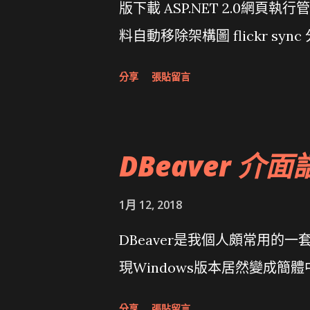
版下載 ASP.NET 2.0網頁執
料自動移除架構圖 flickr sync 
面發布1.0 雅虎勵精圖治推動改革 
分享
張貼留言
大砲開講 Very Important!
原碼庫房乾坤 qing is writing a dig
DBeaver 介面
1月 12, 2018
DBeaver是我個人頗常用的一
現Windows版本居然變成簡
分享
張貼留言