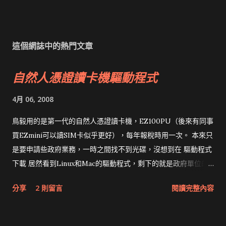
這個網誌中的熱門文章
自然人憑證讀卡機驅動程式
4月 06, 2008
鳥毅用的是第一代的自然人憑證讀卡機，EZ100PU（後來有同事
買EZmini可以讀SIM卡似乎更好），每年報稅時用一次。 本來只
是要申請些政府業務，一時之間找不到光碟，沒想到在 驅動程式
下載 居然看到Linux和Mac的驅動程式，剩下的就是政府單位的
網頁和程式應該改版了吧！！！
分享
2 則留言
閱讀完整內容