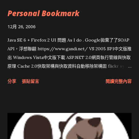
Personal Bookmark
12月 26, 2006
Java SE 6 + Firefox 2 UI 問題 As I do . Google拋棄了了SOAP
API，浮想聯翩 https://www.gandi.net/ VS 2005 SP1中文版推
出 Windows Vista中文版下載 ASP.NET 2.0網頁執行管線與快取
原理 Cache 2.0快取架構與快取資料自動移除架構圖 flickr sync
分享與試用 SUN Looking Glass 3D圖形介面發布1.0 雅虎勵精
分享
張貼留言
閱讀完整內容
圖治推動改革 Wait and see 國內某SOC疑遭駭客入侵 大砲開講
Very Important! 微軟公佈Vista安全程式介面草案 一窺Google
開原碼庫房乾坤 qing is writing a dig girl net... wait and see