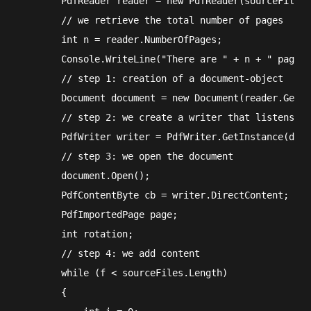
        PdfReader reader = new PdfReader(sourceFiles[
        // we retrieve the total number of pages

        int n = reader.NumberOfPages;

        Console.WriteLine("There are " + n + " pages 
        // step 1: creation of a document-object

        Document document = new Document(reader.GetPa
        // step 2: we create a writer that listens to
        PdfWriter writer = PdfWriter.GetInstance(docu
        // step 3: we open the document

        document.Open();

        PdfContentByte cb = writer.DirectContent;

        PdfImportedPage page;

        int rotation;

        // step 4: we add content

        while (f < sourceFiles.Length)

        {
