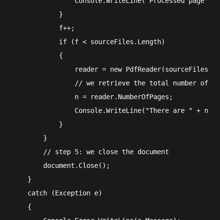
                Console.WriteLine("Processed page " +
            }

            f++;

            if (f < sourceFiles.Length)

            {

                reader = new PdfReader(sourceFiles[f]
                // we retrieve the total number of pa
                n = reader.NumberOfPages;

                Console.WriteLine("There are " + n + 
            }

        }

        // step 5: we close the document

        document.Close();

    }

    catch (Exception e)

    {
