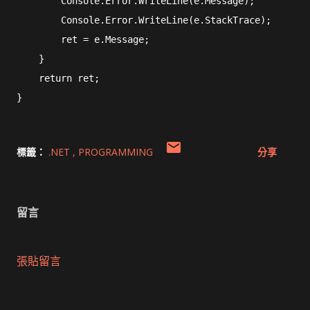
        Console.Error.WriteLine(e.Message);

        Console.Error.WriteLine(e.StackTrace);

        ret = e.Message;

    }

    return ret;

}
標籤：
.NET
PROGRAMMING
分享
留言
張貼留言