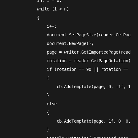
            int i = 0;

            while (i < n)

            {

                i++;

                document.SetPageSize(reader.GetPageSi
                document.NewPage();

                page = writer.GetImportedPage(reader,
                rotation = reader.GetPageRotation(i);

                if (rotation == 90 || rotation == 270
                {

                    cb.AddTemplate(page, 0, -1f, 1f, 
                }

                else

                {

                    cb.AddTemplate(page, 1f, 0, 0, 1f
                }
