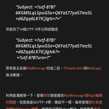
Subject: =?utf-8?B?
6KGM5LqL5puG5o+Q6YaS77ya57mz5L
+d6Zqq6LK7ICjlgIs=?=
但是到了14個UTF-8字元時卻變成
Subject: =?utf-8?B?
6KGM5LqL5puG5o+Q6YaS77ya57mz5L
+d6Zqq6LK7ICjlgIvk?=
=?utf-8?B?uro=?
原來是主旨被
MaiMessage
切成二段，
Thunderbird
和
Mail.app
無法解讀。
利用股溝搜尋一下，發現
保哥
曾經遇到
MailMessage發Big5編碼
的問題
，但是我是以UTF-8寄，應該不一樣，後來發現
璉大有遇
到類似的Header問題，
他用自己寫的class解決，於是我參
考這