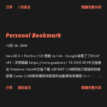
網頁和程式應該改版了吧！！！
分享
2 則留言
閱讀完整內容
Personal Bookmark
12月 26, 2006
Java SE 6 + Firefox 2 UI 問題 As I do . Google拋棄了了SOAP
API，浮想聯翩 https://www.gandi.net/ VS 2005 SP1中文版推
出 Windows Vista中文版下載 ASP.NET 2.0網頁執行管線與快取
原理 Cache 2.0快取架構與快取資料自動移除架構圖 flickr sync
分享與試用 SUN Looking Glass 3D圖形介面發布1.0 雅虎勵精
分享
張貼留言
閱讀完整內容
圖治推動改革 Wait and see 國內某SOC疑遭駭客入侵 大砲開講
Very Important! 微軟公佈Vista安全程式介面草案 一窺Google
開原碼庫房乾坤 qing is writing a dig girl net... wait and see