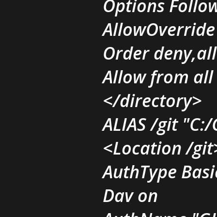
Options Follo
AllowOverrid
Order deny,al
Allow from all
</directory>
ALIAS /git "C:
<Location /git
AuthType Basi
Dav on