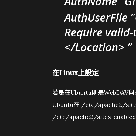
AuthName "GIT
AuthUserFile
Require valid-
</Location>
在Linux上設定
若是在Ubuntu則是WebDAV
Ubuntu在 /etc/apache2/si
/etc/apache2/sites-enabled