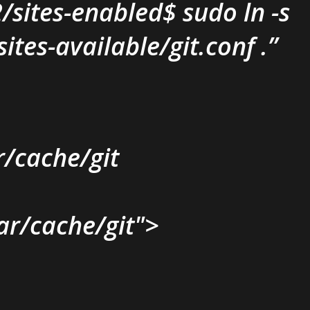
sites-enabled$ sudo ln -s
ites-available/git.conf .
r/cache/git
ar/cache/git">