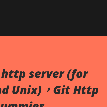
跳到主要內容
tp server (for
d Unix)，Git Http
 Dummies