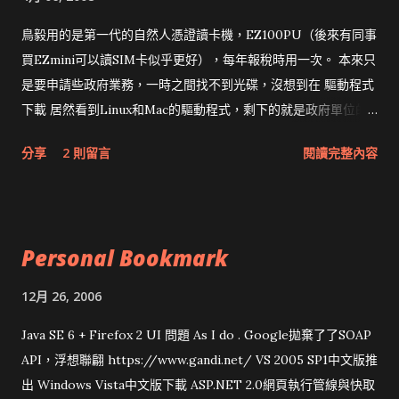
鳥毅用的是第一代的自然人憑證讀卡機，EZ100PU（後來有同事
買EZmini可以讀SIM卡似乎更好），每年報稅時用一次。 本來只
是要申請些政府業務，一時之間找不到光碟，沒想到在 驅動程式
下載 居然看到Linux和Mac的驅動程式，剩下的就是政府單位的
網頁和程式應該改版了吧！！！
分享
2 則留言
閱讀完整內容
Personal Bookmark
12月 26, 2006
Java SE 6 + Firefox 2 UI 問題 As I do . Google拋棄了了SOAP
API，浮想聯翩 https://www.gandi.net/ VS 2005 SP1中文版推
出 Windows Vista中文版下載 ASP.NET 2.0網頁執行管線與快取