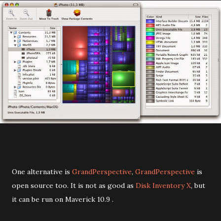
One alternative is
GrandPerspective
,
GrandPerspective
is
open source too. It is not as good as
Disk Inventory X
, but
it can be run on Maverick 10.9 .