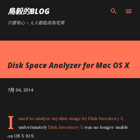
跳到主要內容
鳥毅的BLOG
只要有心，人人都能成為宅男
Disk Space Analyzer for Mac OS X
7月 04, 2014
I
used to analyze my disk usage by
Disk Inventory X
,
unfortunately
Disk Inventory X
was no longer usable
on OS X 10.9.