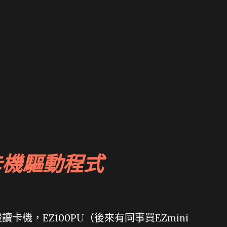
卡機驅動程式
機，EZ100PU（後來有同事買EZmini