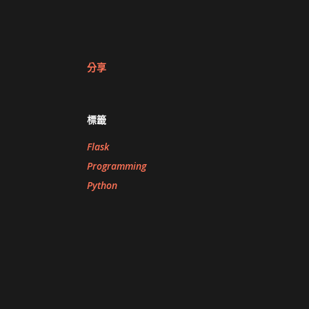
分享
標籤
Flask
Programming
Python