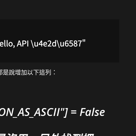
low都是說增加以下這列：
ON_AS_ASCII"] = False