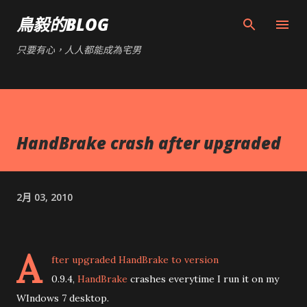
跳到主要內容
鳥毅的BLOG
只要有心，人人都能成為宅男
HandBrake crash after upgraded
2月 03, 2010
A
fter upgraded
HandBrake
to version
0.9.4,
HandBrake
crashes everytime I run it on my
WIndows 7 desktop.