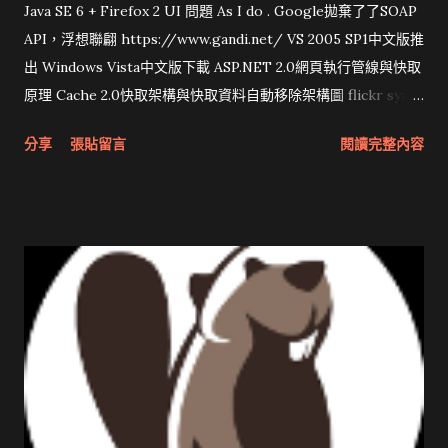
Java SE 6 + Firefox 2 UI 問題 As I do . Google拋棄了了SOAP
API，浮想聯翩 https://www.gandi.net/ VS 2005 SP1中文版推
出 Windows Vista中文版下載 ASP.NET 2.0網頁執行管線與快取
原理 Cache 2.0快取架構與快取資料自動移除架構圖 flickr sync
分享與試用 SUN Looking Glass 3D圖形介面發布1.0 雅虎勵精
分享
張貼留言
閱讀完整內容
圖治推動改革 Wait and see 國內某SOC疑遭駭客入侵 大砲開講
Very Important! 微軟公佈Vista安全程式介面草案 一窺Google
開原碼庫房乾坤 qing is writing a dig girl net... wait and see