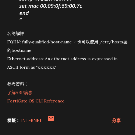
set mac 00:09:0f:69:00:7c
end
名詞解譯
FQHN: fully‐qualified‐host‐name ，也可以使用 /etc/hosts裏
的hostname
Ethernet‐address: An ethernet address is expressed in
ASCII form as "x:x:x:x:x:x"
參考資料：
了解ARP病毒
FortiGate OS CLI Reference
標籤：
INTERNET
分享