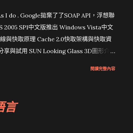
問題 As I do . Google拋棄了了SOAP API，浮想聯
/ VS 2005 SP1中文版推出 Windows Vista中文
行管線與快取原理 Cache 2.0快取架構與快取資
分享與試用 SUN Looking Glass 3D圖形介
Wait and see 國內某SOC疑遭駭客入侵
閱讀完整內容
 微軟公佈Vista安全程式介面草案 一窺Google開
 girl net... wait and see
語言