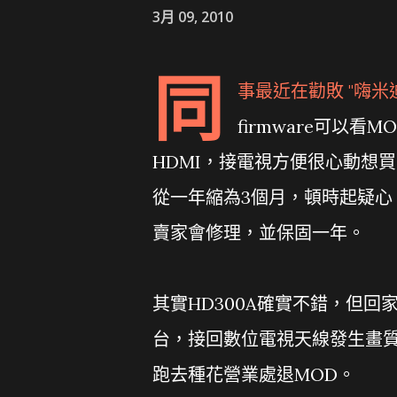
3月 09, 2010
同
事最近在勸敗 "嗨米迪
firmware可以
HDMI，接電視方便很心動想買，
從一年縮為3個月，頓時起疑心，發
賣家會修理，並保固一年。
其實HD300A確實不錯，但
台，接回數位電視天線發生畫質
跑去種花營業處退MOD。