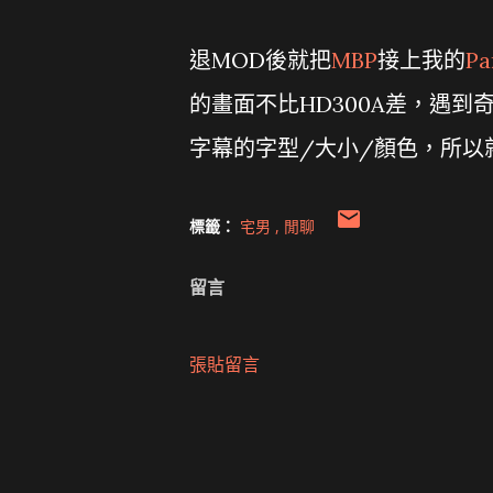
退MOD後就把
MBP
接上我的
Pa
的畫面不比HD300A差，遇到奇怪的
字幕的字型/大小/顏色，所以就省下
標籤：
宅男
閒聊
留言
張貼留言