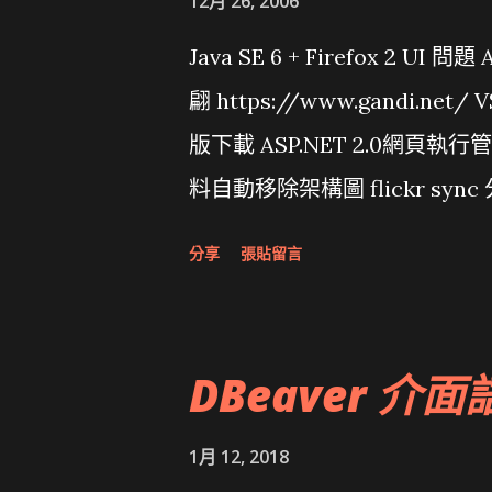
12月 26, 2006
Java SE 6 + Firefox 2 UI 
翩 https://www.gandi.net
版下載 ASP.NET 2.0網頁執
料自動移除架構圖 flickr sync 
面發布1.0 雅虎勵精圖治推動改革 
分享
張貼留言
大砲開講 Very Important!
原碼庫房乾坤 qing is writing a dig
DBeaver 介面
1月 12, 2018