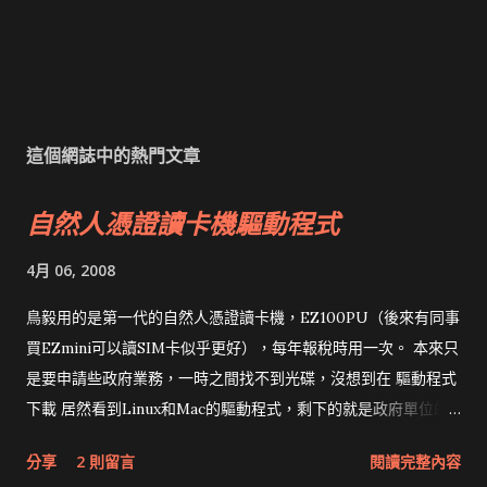
這個網誌中的熱門文章
自然人憑證讀卡機驅動程式
4月 06, 2008
鳥毅用的是第一代的自然人憑證讀卡機，EZ100PU（後來有同事
買EZmini可以讀SIM卡似乎更好），每年報稅時用一次。 本來只
是要申請些政府業務，一時之間找不到光碟，沒想到在 驅動程式
下載 居然看到Linux和Mac的驅動程式，剩下的就是政府單位的
網頁和程式應該改版了吧！！！
分享
2 則留言
閱讀完整內容