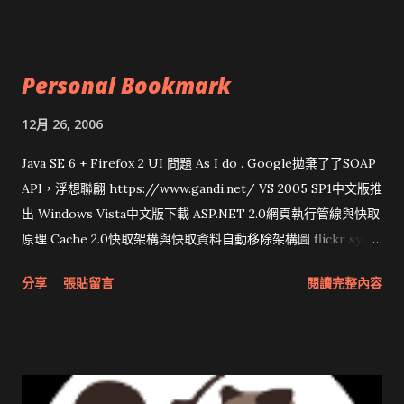
Personal Bookmark
12月 26, 2006
Java SE 6 + Firefox 2 UI 問題 As I do . Google拋棄了了SOAP
API，浮想聯翩 https://www.gandi.net/ VS 2005 SP1中文版推
出 Windows Vista中文版下載 ASP.NET 2.0網頁執行管線與快取
原理 Cache 2.0快取架構與快取資料自動移除架構圖 flickr sync
分享與試用 SUN Looking Glass 3D圖形介面發布1.0 雅虎勵精
分享
張貼留言
閱讀完整內容
圖治推動改革 Wait and see 國內某SOC疑遭駭客入侵 大砲開講
Very Important! 微軟公佈Vista安全程式介面草案 一窺Google
開原碼庫房乾坤 qing is writing a dig girl net... wait and see