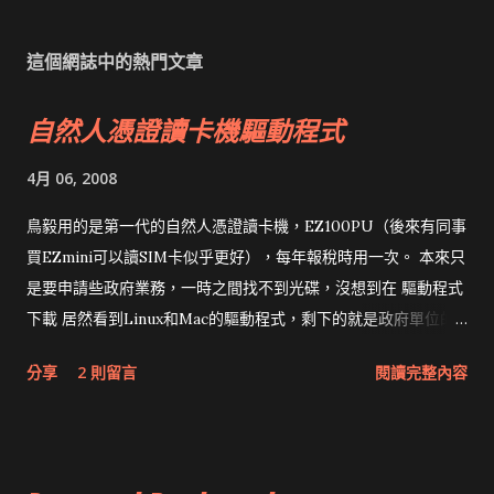
這個網誌中的熱門文章
自然人憑證讀卡機驅動程式
4月 06, 2008
鳥毅用的是第一代的自然人憑證讀卡機，EZ100PU（後來有同事
買EZmini可以讀SIM卡似乎更好），每年報稅時用一次。 本來只
是要申請些政府業務，一時之間找不到光碟，沒想到在 驅動程式
下載 居然看到Linux和Mac的驅動程式，剩下的就是政府單位的
網頁和程式應該改版了吧！！！
分享
2 則留言
閱讀完整內容