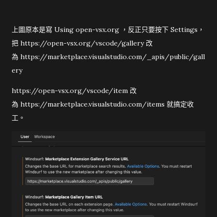
上圖原本是寫 Using open-vsx.org ，反正只要按下 Settings，
把 https://open-vsx.org/vscode/gallery 改
為 https://marketplace.visualstudio.com/_apis/public/gall
ery
https://open-vsx.org/vscode/item 改
為 https://marketplace.visualstudio.com/items 就搞定收
工。