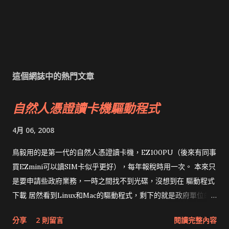
這個網誌中的熱門文章
自然人憑證讀卡機驅動程式
4月 06, 2008
鳥毅用的是第一代的自然人憑證讀卡機，EZ100PU（後來有同事
買EZmini可以讀SIM卡似乎更好），每年報稅時用一次。 本來只
是要申請些政府業務，一時之間找不到光碟，沒想到在 驅動程式
下載 居然看到Linux和Mac的驅動程式，剩下的就是政府單位的
網頁和程式應該改版了吧！！！
分享
2 則留言
閱讀完整內容