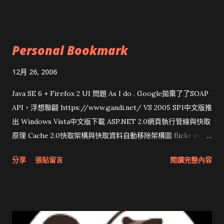
Personal Bookmark
12月 26, 2006
Java SE 6 + Firefox 2 UI 問題 As I do . Google拋棄了了SOAP
API，浮想聯翩 https://www.gandi.net/ VS 2005 SP1中文版推
出 Windows Vista中文版下載 ASP.NET 2.0網頁執行管線與快取
原理 Cache 2.0快取架構與快取資料自動移除架構圖 flickr sync
分享與試用 SUN Looking Glass 3D圖形介面發布1.0 雅虎勵精
分享
張貼留言
閱讀完整內容
圖治推動改革 Wait and see 國內某SOC疑遭駭客入侵 大砲開講
Very Important! 微軟公佈Vista安全程式介面草案 一窺Google
開原碼庫房乾坤 qing is writing a dig girl net... wait and see