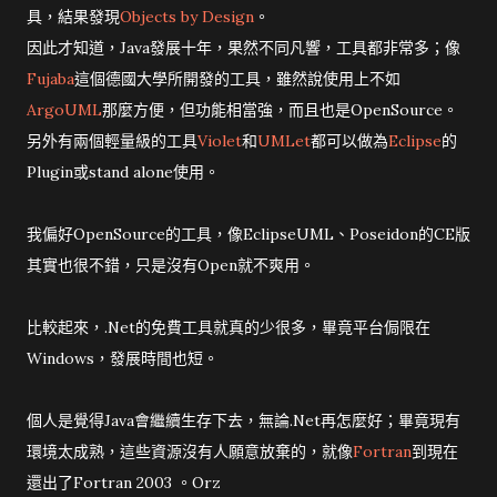
具，結果發現
Objects by Design
。
因此才知道，Java發展十年，果然不同凡響，工具都非常多；像
Fujaba
這個德國大學所開發的工具，雖然說使用上不如
ArgoUML
那麼方便，但功能相當強，而且也是OpenSource。
另外有兩個輕量級的工具
Violet
和
UMLet
都可以做為
Eclipse
的
Plugin或stand alone使用。
我偏好OpenSource的工具，像EclipseUML、Poseidon的CE版
其實也很不錯，只是沒有Open就不爽用。
比較起來，.Net的免費工具就真的少很多，畢竟平台侷限在
Windows，發展時間也短。
個人是覺得Java會繼續生存下去，無論.Net再怎麼好；畢竟現有
環境太成熟，這些資源沒有人願意放棄的，就像
Fortran
到現在
還出了Fortran 2003 。Orz