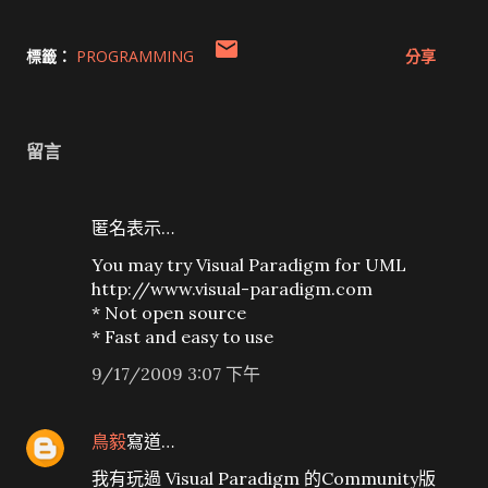
標籤：
PROGRAMMING
分享
留言
匿名表示…
You may try Visual Paradigm for UML
http://www.visual-paradigm.com
* Not open source
* Fast and easy to use
9/17/2009 3:07 下午
鳥毅
寫道…
我有玩過 Visual Paradigm 的Community版