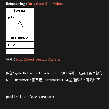
Refactoring :
Introduce Null Object
。
參考：
Null Object Design Pattern
但在"Agile Software Development"第17章中，建議不要直接有
NullCustomer，而改用Customer.NULL這種做法。寫法如下：
public interface Customer
{