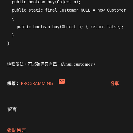
  public boolean buy(Object o);
  public static final Customer NULL = new Customer()
  {
    public boolean buy(Object o) { return false};
  }
}
這種做法，可以確保只有單一的null customer。
標籤：
PROGRAMMING
分享
留言
張貼留言