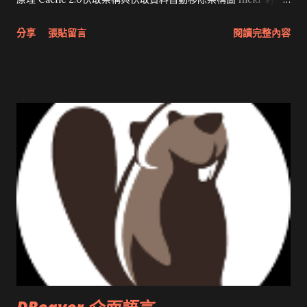
分享與試用 SUN Looking Glass 3D圖形介面發布1.0 雅虎勵精
分享
張貼留言
閱讀完整內容
圖治推動改革 Wait and see 國內某SOC疑遭駭客入侵 大砲開講
Very Important! 微軟公佈Vista安全程式介面草案 一窺Google
開原碼庫房乾坤 qing is writing a dig girl net... wait and see