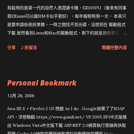
鳥毅用的是第一代的自然人憑證讀卡機，EZ100PU（後來有同事
買EZmini可以讀SIM卡似乎更好），每年報稅時用一次。 本來只
是要申請些政府業務，一時之間找不到光碟，沒想到在 驅動程式
下載 居然看到Linux和Mac的驅動程式，剩下的就是政府單位的
網頁和程式應該改版了吧！！！
分享
2 則留言
閱讀完整內容
Personal Bookmark
12月 26, 2006
Java SE 6 + Firefox 2 UI 問題 As I do . Google拋棄了了SOAP
API，浮想聯翩 https://www.gandi.net/ VS 2005 SP1中文版推
出 Windows Vista中文版下載 ASP.NET 2.0網頁執行管線與快取
原理 Cache 2.0快取架構與快取資料自動移除架構圖 flickr sync