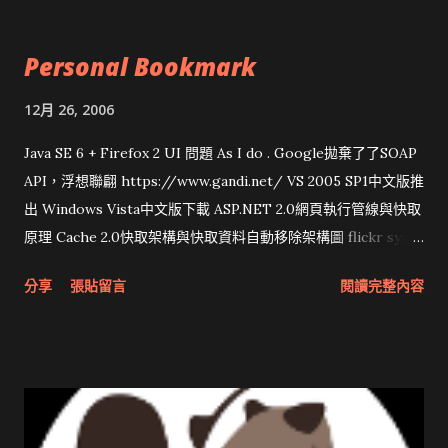
Personal Bookmark
12月 26, 2006
Java SE 6 + Firefox 2 UI 問題 As I do . Google拋棄了了SOAP
API，浮想聯翩 https://www.gandi.net/ VS 2005 SP1中文版推
出 Windows Vista中文版下載 ASP.NET 2.0網頁執行管線與快取
原理 Cache 2.0快取架構與快取資料自動移除架構圖 flickr sync
分享與試用 SUN Looking Glass 3D圖形介面發布1.0 雅虎勵精
分享
張貼留言
閱讀完整內容
圖治推動改革 Wait and see 國內某SOC疑遭駭客入侵 大砲開講
Very Important! 微軟公佈Vista安全程式介面草案 一窺Google
開原碼庫房乾坤 qing is writing a dig girl net... wait and see