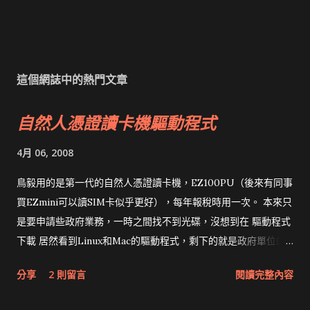
這個網誌中的熱門文章
自然人憑證讀卡機驅動程式
4月 06, 2008
鳥毅用的是第一代的自然人憑證讀卡機，EZ100PU（後來有同事
買EZmini可以讀SIM卡似乎更好），每年報稅時用一次。 本來只
是要申請些政府業務，一時之間找不到光碟，沒想到在 驅動程式
下載 居然看到Linux和Mac的驅動程式，剩下的就是政府單位的
網頁和程式應該改版了吧！！！
分享
2 則留言
閱讀完整內容