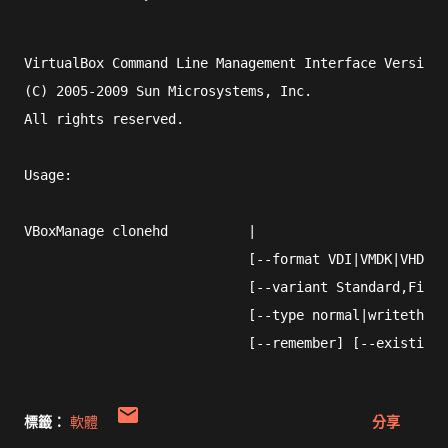
VirtualBox Command Line Management Interface Version 
(C) 2005-2009 Sun Microsystems, Inc.

All rights reserved.

Usage:

VBoxManage clonehd          
|
                            [--format VDI|VMDK|VHD|RA
                            [--variant Standard,Fixed
                            [--type normal|writethrou
                            [--remember] [--existing]
標籤：
軟體
分享