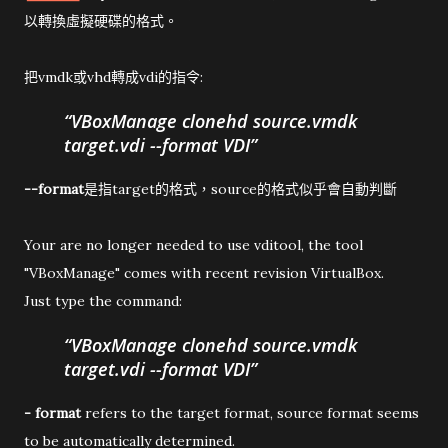
以轉換虛擬硬碟的格式。
把vmdk或vhd轉成vdi的指令:
VBoxManage clonehd source.vmdk
target.vdi --format VDI
--format
是指target的格式，source的格式似乎會自動判斷
Your are no longer needed to use vditool, the tool
"VBoxManage" comes with recent revision VirtualBox.
Just type the command:
VBoxManage clonehd source.vmdk
target.vdi --format VDI
- format
refers to the target format, source format seems
to be automatically determined.