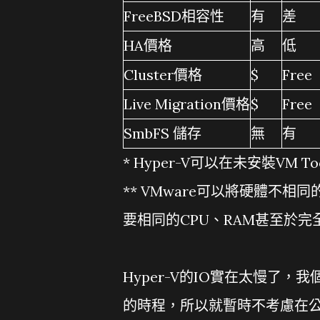
FreeBSD相容性
有
差
HA價格
高
低
Cluster價格
$
Free
Live Migration價格
$
Free
SmbFS 儲存
無
有
* Hyper-V可以在未安裝VM To
** VMware可以將硬體不相同的伺
要相同的CPU、RAM甚至於
Hyper-V的IO實在太慢了
的時程，所以就暫時不考慮在