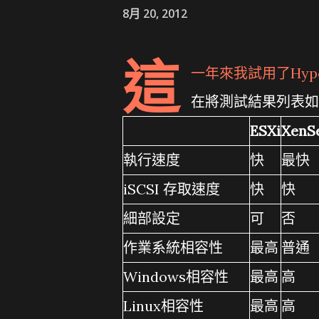
8月 20, 2012
這
一年來我試用了Hyper-
在將測試結果列表如
ESXi
XenS
執行速度
快
最快
iSCSI 存取速度
快
快
細部設定
可
否
作業系統相容性
最高
普通
Windows相容性
最高
高
Linux相容性
最高
高