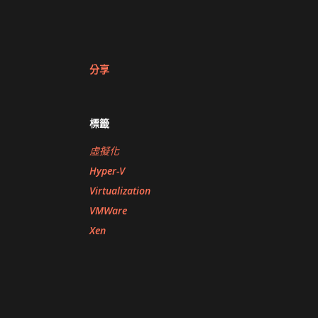
分享
標籤
虛擬化
Hyper-V
Virtualization
VMWare
Xen