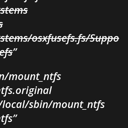
ystems
s
ystems/osxfusefs.fs/Suppo
efs
n/mount_ntfs
fs.original
r/local/sbin/mount_ntfs
tfs