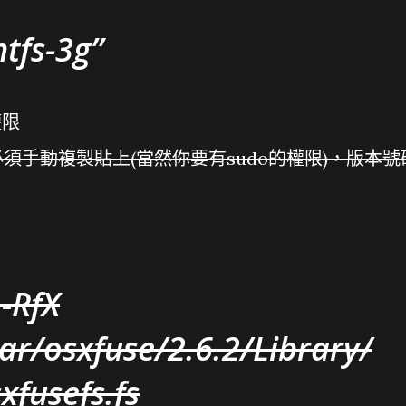
ntfs-3g
權限
須手動複製貼上(當然你要有sudo的權限)，版本號
 -RfX
lar/osxfuse/2.6.2/Library/
xfusefs.fs