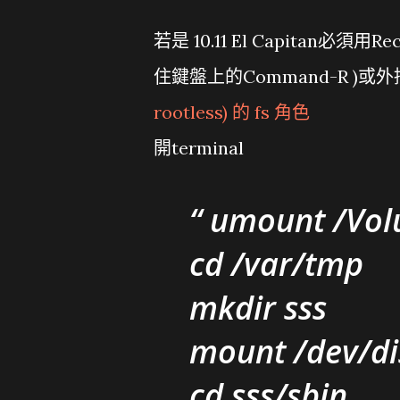
若是 10.11 El Capitan必須
住鍵盤上的Command-R )或
rootless) 的 fs 角色
開terminal
umount /Vol
cd /var/tmp
mkdir sss
mount /dev/di
cd sss/sbin