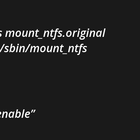
 mount_ntfs.original
al/sbin/mount_ntfs
enable