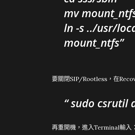
mv mount_ntfs
ln -s ../usr/l
mount_ntfs
要關閉SIP/Rootless，在Reco
sudo csrutil 
再重開機，進入Terminal輸入