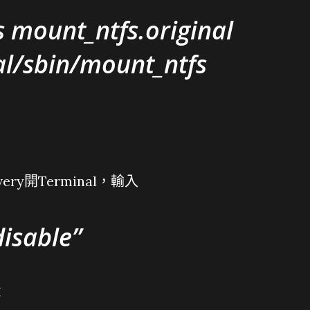
 mount_ntfs.original
ocal/sbin/mount_ntfs
very開Terminal，輸入
disable
：