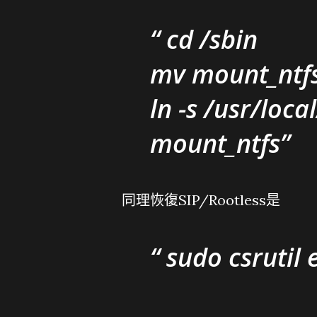
cd /sbin
mv mount_ntfs
ln -s /usr/loc
mount_ntfs
同理恢復SIP/Rootless是
sudo csrutil 