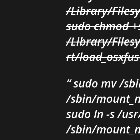
/Library/Files
sudo chmod +
/Library/Files
rt/load_osxfus
sudo mv /sbi
/sbin/mount_nt
sudo ln -s /us
/sbin/mount_n