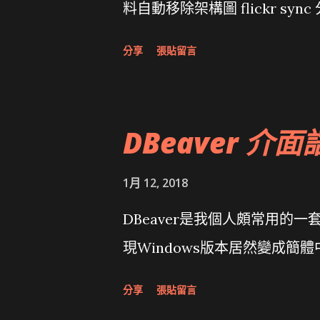
料自動移除架構圖 flickr sync 
面發布1.0 雅虎勵精圖治推動改革 
分享
張貼留言
大砲開講 Very Important!
原碼庫房乾坤 qing is writing a dig
DBeaver 介面
1月 12, 2018
DBeaver是我個人頗常用的一
現Windows版本居然變成簡
分享
張貼留言