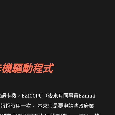
卡機驅動程式
機，EZ100PU（後來有同事買EZmini
年報稅時用一次。 本來只是要申請些政府業