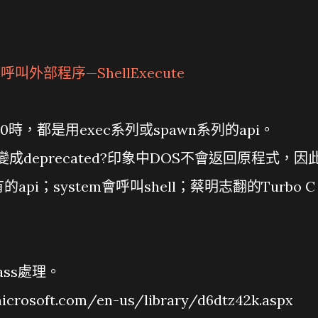
到
呼叫外部程序—ShellExecute
.0時，都是用exec系列或spawn系列的api。
deprecated?印象中DOS不會返回原程式，因
api；system會呼叫shell；蔡明志翻的Turbo C
lass處理。
rosoft.com/en-us/library/d6dtz42k.aspx