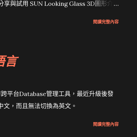
分享與試用 SUN Looking Glass 3D圖形介
Wait and see 國內某SOC疑遭駭客入侵
閱讀完整內容
 微軟公佈Vista安全程式介面草案 一窺Google開
 girl net... wait and see
語言
套跨平台Database管理工具，最近升級後發
體中文，而且無法切換為英文。
閱讀完整內容