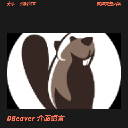
分享
張貼留言
閱讀完整內容
圖治推動改革 Wait and see 國內某SOC疑遭駭客入侵 大砲開講
Very Important! 微軟公佈Vista安全程式介面草案 一窺Google
開原碼庫房乾坤 qing is writing a dig girl net... wait and see
DBeaver 介面語言