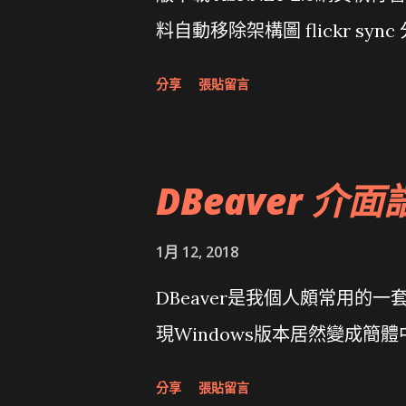
料自動移除架構圖 flickr sync 
面發布1.0 雅虎勵精圖治推動改革 
分享
張貼留言
大砲開講 Very Important!
原碼庫房乾坤 qing is writing a dig
DBeaver 介面
1月 12, 2018
DBeaver是我個人頗常用的一
現Windows版本居然變成簡
分享
張貼留言