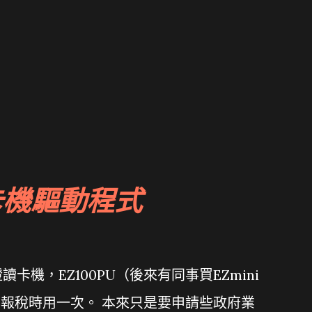
卡機驅動程式
機，EZ100PU（後來有同事買EZmini
年報稅時用一次。 本來只是要申請些政府業