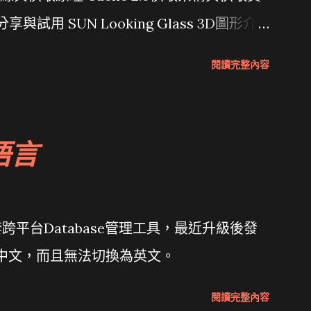
分享與試用 SUN Looking Glass 3D圖形介
Wait and see 國內某SOC疑遭駭客入侵
閱讀完整內容
 微軟公佈Vista安全程式介面草案 一窺Google開
 girl net... wait and see
語言
套跨平台Database管理工具，最近升級後發
體中文，而且無法切換為英文。
閱讀完整內容