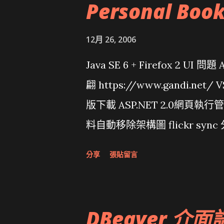
Personal Boo
12月 26, 2006
Java SE 6 + Firefox 2 UI 
翩 https://www.gandi.net
版下載 ASP.NET 2.0網頁執
料自動移除架構圖 flickr sync 
面發布1.0 雅虎勵精圖治推動改革 
分享
張貼留言
大砲開講 Very Important!
原碼庫房乾坤 qing is writing a dig
DBeaver 介面