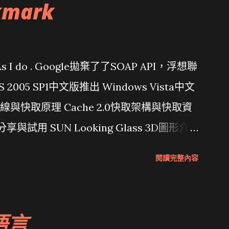
kmark
問題 As I do . Google拋棄了了SOAP API，浮想聯
/ VS 2005 SP1中文版推出 Windows Vista中文
行管線與快取原理 Cache 2.0快取架構與快取資
分享與試用 SUN Looking Glass 3D圖形介
Wait and see 國內某SOC疑遭駭客入侵
閱讀完整內容
 微軟公佈Vista安全程式介面草案 一窺Google開
 girl net... wait and see
語言