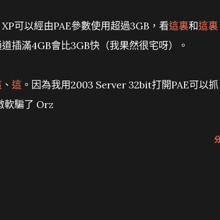
XP可以經由PAE參數使用超過3GB，看
這裏
和
這裏
道插滿4GB會比3GB快（我果然很宅呀）。
這
、
這
。因為我用2003 Server 32bit打開PAE可以抓
軟騙了 Orz