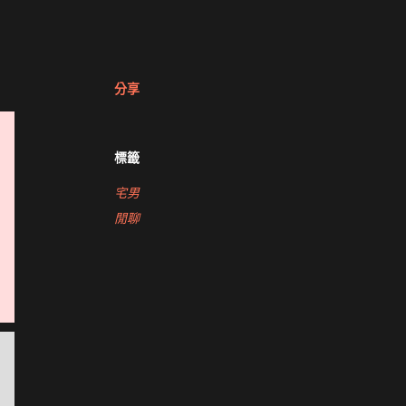
分享
標籤
宅男
閒聊