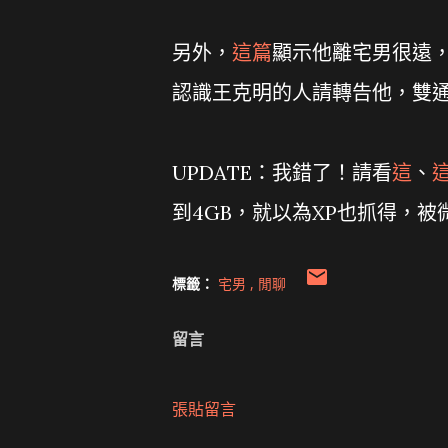
另外，
這篇
顯示他離宅男很遠，
認識王克明的人請轉告他，雙通
UPDATE：我錯了！請看
這
、
到4GB，就以為XP也抓得，被微
標籤：
宅男
閒聊
留言
張貼留言