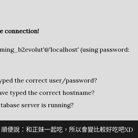
se connection!
nming_b2evolut'@'localhost' (using password:
typed the correct user/password?
have typed the correct hostname?
atabase server is running?
，順便說：和正妹一起吃，所以會變比較好吃吧XD