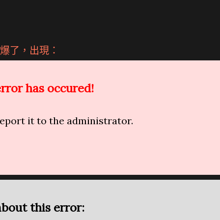
爆了，出現：
rror has occured!
report it to the administrator.
bout this error: