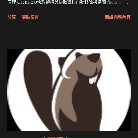
原理 Cache 2.0快取架構與快取資料自動移除架構圖 flickr sync
分享與試用 SUN Looking Glass 3D圖形介面發布1.0 雅虎勵精
分享
張貼留言
閱讀完整內容
圖治推動改革 Wait and see 國內某SOC疑遭駭客入侵 大砲開講
Very Important! 微軟公佈Vista安全程式介面草案 一窺Google
開原碼庫房乾坤 qing is writing a dig girl net... wait and see