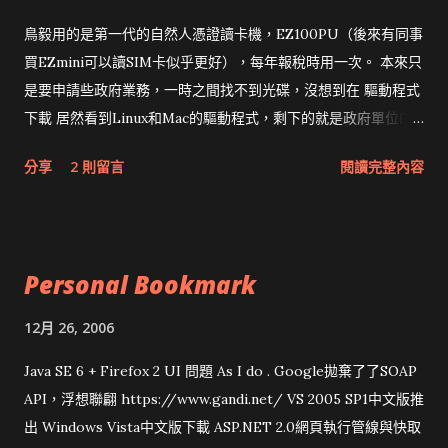
鳥毅用的是第一代的自然人憑證讀卡機，EZ100PU（後來有同事
買EZmini可以讀SIM卡似乎更好），每年報稅時用一次。 本來只
是要申請些政府業務，一時之間找不到光碟，沒想到在 驅動程式
下載 居然看到Linux和Mac的驅動程式，剩下的就是政府單位的
網頁和程式應該改版了吧！！！
分享
2 則留言
閱讀完整內容
Personal Bookmark
12月 26, 2006
Java SE 6 + Firefox 2 UI 問題 As I do . Google拋棄了了SOAP
API，浮想聯翩 https://www.gandi.net/ VS 2005 SP1中文版推
出 Windows Vista中文版下載 ASP.NET 2.0網頁執行管線與快取