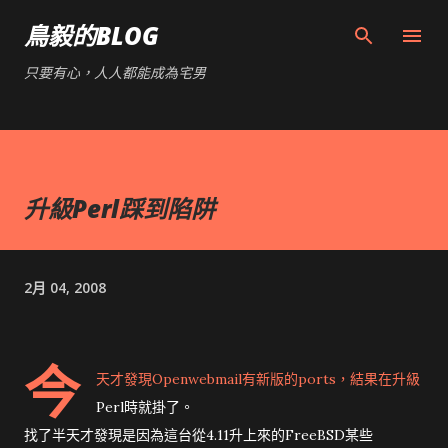
跳到主要內容
鳥毅的BLOG
只要有心，人人都能成為宅男
升級Perl踩到陷阱
2月 04, 2008
今
天才發現Openwebmail有新版的ports，結果在升級
Perl時就掛了。
找了半天才發現是因為這台從4.11升上來的FreeBSD某些