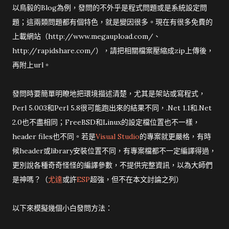
以鳥毅的Blog為例，發問的不外乎是程式問題或是系統設定問
題；這兩類問題都有個特色，就是變因很多。現在有很多免費的
上載網站（http://www.megaupload.com/、
http://rapidshare.com/），請把相關檔案壓縮成zip上傳後，
再附上url。
發問時要簡單明瞭地把環境描述清楚，尤其是架站或寫程式，
Perl 5.003和Perl 5.8很可能跑出來的結果不同，.Net 1.1和.Net
2.0也不盡相同；FreeBSD和Linux的設定檔位置也不一樣，
header files也不同。若是
Visual Studio
的專案就更嚴格，有時
候header或library安裝位置不同，有專案檔都不一定編譯得過，
更別說各種奇奇怪怪的編譯參數，不提供完整資訊，以為大師們
是神嗎？（
尤達
或許
ESP
超強，但不在本文討論之列）
以下來模擬幾個小白發問方法：