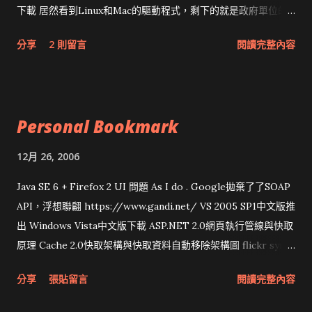
下載 居然看到Linux和Mac的驅動程式，剩下的就是政府單位的
網頁和程式應該改版了吧！！！
分享
2 則留言
閱讀完整內容
Personal Bookmark
12月 26, 2006
Java SE 6 + Firefox 2 UI 問題 As I do . Google拋棄了了SOAP
API，浮想聯翩 https://www.gandi.net/ VS 2005 SP1中文版推
出 Windows Vista中文版下載 ASP.NET 2.0網頁執行管線與快取
原理 Cache 2.0快取架構與快取資料自動移除架構圖 flickr sync
分享與試用 SUN Looking Glass 3D圖形介面發布1.0 雅虎勵精
分享
張貼留言
閱讀完整內容
圖治推動改革 Wait and see 國內某SOC疑遭駭客入侵 大砲開講
Very Important! 微軟公佈Vista安全程式介面草案 一窺Google