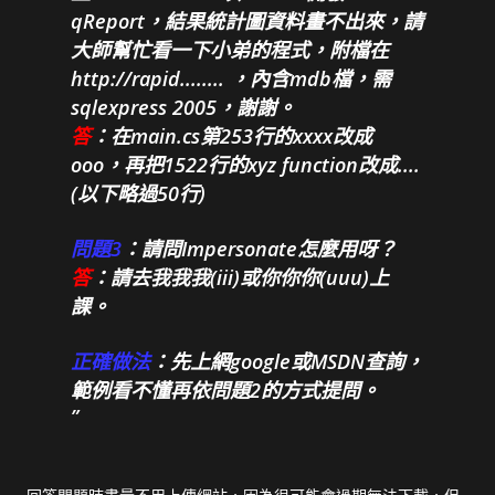
qReport，結果統計圖資料畫不出來，請
大師幫忙看一下小弟的程式，附檔在
http://rapid........ ，內含mdb檔，需
sqlexpress 2005，謝謝。
答
：在main.cs第253行的xxxx改成
ooo，再把1522行的xyz function改成....
(以下略過50行)
問題3
：請問Impersonate怎麼用呀？
答
：請去我我我(iii)或你你你(uuu)上
課。
正確做法
：先上網google或MSDN查詢，
範例看不懂再依問題2的方式提問。