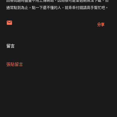
回答問題時盡量不用上傳網站，因為很可能會過期無法下載，但
通常點到為止，點一下還不懂的人，就乖乖付錢請高手幫忙吧。
分享
留言
張貼留言