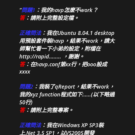
問題1
：我的havp怎麼不work？
答
：請附上完整設定檔。
正確問法
：我在Ubuntu 8.04.1 desktop
用預設套件裝havp，結果不work，請大
師幫忙看一下小弟的設定，附檔在
http://rapid........ ，謝謝。
答
：在havp.conf第xx行，把ooo設成
xxxx
問題2
：我裝了qReport，結果不work，
我的xyz function程式如下:.....(以下略過
50行)
答
：請附上完整專案。
正確問法
：我在Windows XP SP3裝
上.Net 3.5 SP1，以VS2005開發