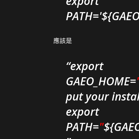
export
PATH='${GAEO
應該是
export
GAEO_HOME=
put your insta
export
PATH=
"
${GAE