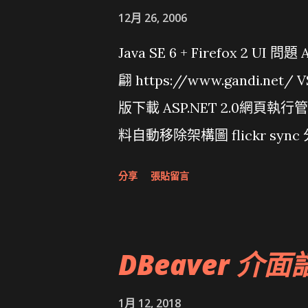
12月 26, 2006
Java SE 6 + Firefox 2 UI 
翩 https://www.gandi.net
版下載 ASP.NET 2.0網頁執
料自動移除架構圖 flickr sync 
面發布1.0 雅虎勵精圖治推動改革 
分享
張貼留言
大砲開講 Very Important!
原碼庫房乾坤 qing is writing a dig
DBeaver 介面
1月 12, 2018