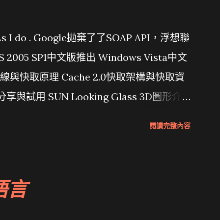
問題 As I do . Google拋棄了了SOAP API，浮想聯
/ VS 2005 SP1中文版推出 Windows Vista中文
行管線與快取原理 Cache 2.0快取架構與快取資
分享與試用 SUN Looking Glass 3D圖形介
Wait and see 國內某SOC疑遭駭客入侵
閱讀完整內容
 微軟公佈Vista安全程式介面草案 一窺Google開
 girl net... wait and see
語言