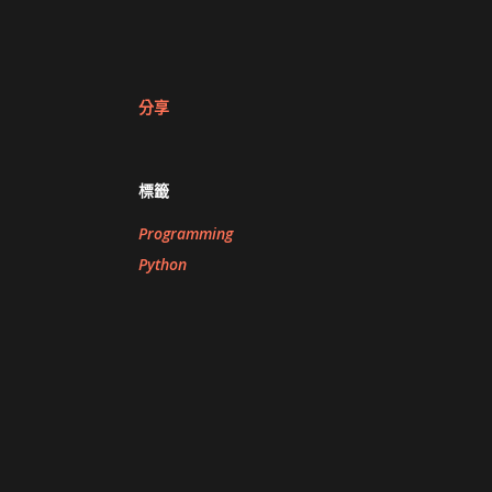
分享
標籤
Programming
Python