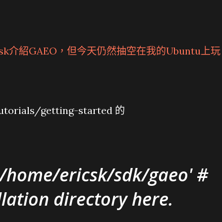
csk介紹GAEO，但今天仍然抽空在我的Ubuntu上玩
torials/getting-started 的
home/ericsk/sdk/gaeo' #
llation directory here.