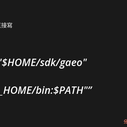
直接寫
$HOME/sdk/gaeo"
_HOME/bin:$PATH"