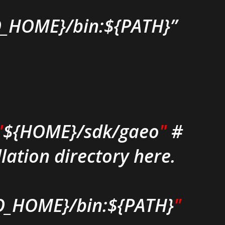
_HOME}/bin:${PATH}
"
${HOME}/sdk/gaeo
"
#
llation directory here.
O_HOME}/bin:${PATH}
"