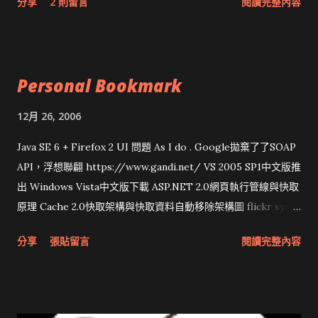
分享
2 則留言
閱讀完整內容
Personal Bookmark
12月 26, 2006
Java SE 6 + Firefox 2 UI 問題 As I do . Google拋棄了了SOAP
API，浮想聯翩 https://www.gandi.net/ VS 2005 SP1中文版推
出 Windows Vista中文版下載 ASP.NET 2.0網頁執行管線與快取
原理 Cache 2.0快取架構與快取資料自動移除架構圖 flickr sync
分享與試用 SUN Looking Glass 3D圖形介面發布1.0 雅虎勵精
分享
張貼留言
閱讀完整內容
圖治推動改革 Wait and see 國內某SOC疑遭駭客入侵 大砲開講
Very Important! 微軟公佈Vista安全程式介面草案 一窺Google
開原碼庫房乾坤 qing is writing a dig girl net... wait and see