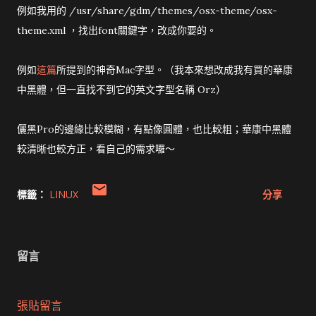
例如我用的 /usr/share/gdm/themes/osx-theme/osx-
theme.xml ，找出font關鍵字，改成你要的。
例如
這篇
所提到的神奇Mac字型。（我本來想改成我有買的華康
中黑體，但一直找不到它的英文字型名稱 Orz）
儷黑Pro的邊緣比較模糊，有點像圓體，也比較粗；華康中黑體
較清晰也較方正，看自己的需求囉～
標籤：
LINUX
分享
留言
張貼留言