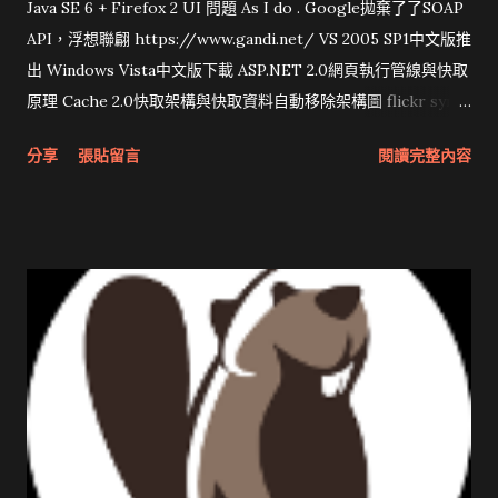
Java SE 6 + Firefox 2 UI 問題 As I do . Google拋棄了了SOAP
API，浮想聯翩 https://www.gandi.net/ VS 2005 SP1中文版推
出 Windows Vista中文版下載 ASP.NET 2.0網頁執行管線與快取
原理 Cache 2.0快取架構與快取資料自動移除架構圖 flickr sync
分享與試用 SUN Looking Glass 3D圖形介面發布1.0 雅虎勵精
分享
張貼留言
閱讀完整內容
圖治推動改革 Wait and see 國內某SOC疑遭駭客入侵 大砲開講
Very Important! 微軟公佈Vista安全程式介面草案 一窺Google
開原碼庫房乾坤 qing is writing a dig girl net... wait and see