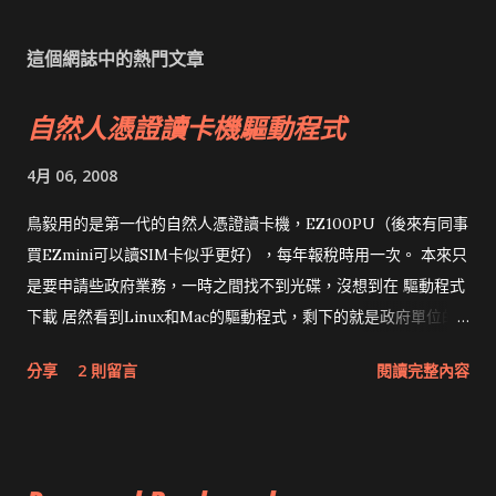
這個網誌中的熱門文章
自然人憑證讀卡機驅動程式
4月 06, 2008
鳥毅用的是第一代的自然人憑證讀卡機，EZ100PU（後來有同事
買EZmini可以讀SIM卡似乎更好），每年報稅時用一次。 本來只
是要申請些政府業務，一時之間找不到光碟，沒想到在 驅動程式
下載 居然看到Linux和Mac的驅動程式，剩下的就是政府單位的
網頁和程式應該改版了吧！！！
分享
2 則留言
閱讀完整內容