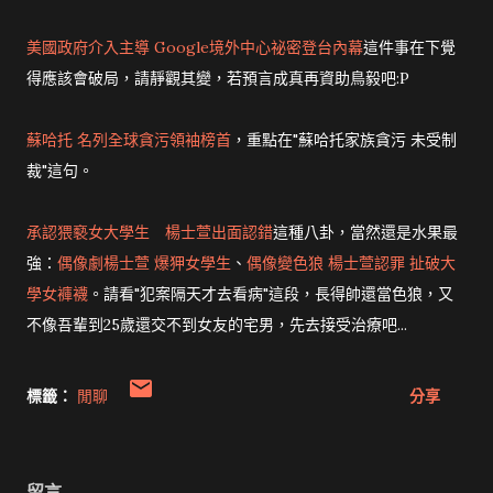
美國政府介入主導 Google境外中心祕密登台內幕
這件事在下覺
得應該會破局，請靜觀其變，若預言成真再資助鳥毅吧:P
蘇哈托 名列全球貪污領袖榜首
，重點在"蘇哈托家族貪污 未受制
裁"這句。
承認猥褻女大學生 楊士萱出面認錯
這種八卦，當然還是水果最
強：
偶像劇楊士萱 爆狎女學生
、
偶像變色狼 楊士萱認罪 扯破大
學女褲襪
。請看"犯案隔天才去看病"這段，長得帥還當色狼，又
不像吾輩到25歲還交不到女友的宅男，先去接受治療吧...
標籤：
閒聊
分享
留言