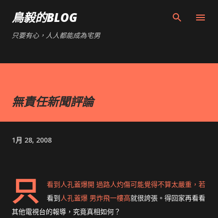
跳到主要內容
鳥毅的BLOG
只要有心，人人都能成為宅男
無責任新聞評論
1月 28, 2008
只
看到
人孔蓋爆開 過路人灼傷
可能覺得不算太嚴重，若
看到
人孔蓋爆 男炸飛一樓高
就很誇張。得回家再看看
其他電視台的報導，究竟真相如何？