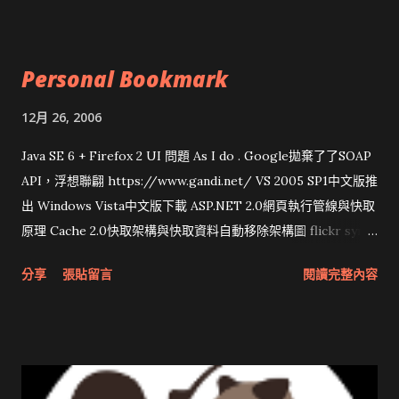
Personal Bookmark
12月 26, 2006
Java SE 6 + Firefox 2 UI 問題 As I do . Google拋棄了了SOAP
API，浮想聯翩 https://www.gandi.net/ VS 2005 SP1中文版推
出 Windows Vista中文版下載 ASP.NET 2.0網頁執行管線與快取
原理 Cache 2.0快取架構與快取資料自動移除架構圖 flickr sync
分享與試用 SUN Looking Glass 3D圖形介面發布1.0 雅虎勵精
分享
張貼留言
閱讀完整內容
圖治推動改革 Wait and see 國內某SOC疑遭駭客入侵 大砲開講
Very Important! 微軟公佈Vista安全程式介面草案 一窺Google
開原碼庫房乾坤 qing is writing a dig girl net... wait and see