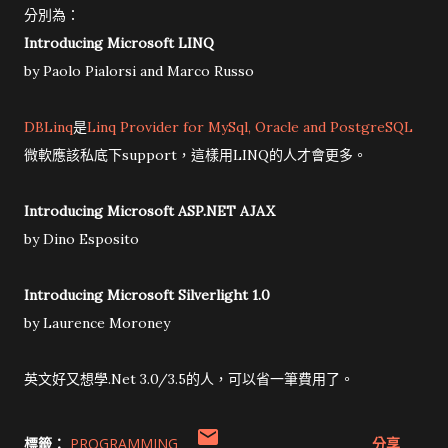
分別為：
Introducing Microsoft LINQ
by Paolo Pialorsi and Marco Russo
DBLinq
是
Linq Provider for MySql, Oracle and PostgreSQL
微軟應該私底下support，這樣用LINQ的人才會更多。
Introducing Microsoft ASP.NET AJAX
by Dino Esposito
Introducing Microsoft Silverlight 1.0
by Laurence Moroney
英文好又想學.Net 3.0/3.5的人，可以省一筆費用了。
標籤：
PROGRAMMING
分享