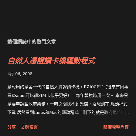
這個網誌中的熱門文章
自然人憑證讀卡機驅動程式
4月 06, 2008
鳥毅用的是第一代的自然人憑證讀卡機，EZ100PU（後來有同事
買EZmini可以讀SIM卡似乎更好），每年報稅時用一次。 本來只
是要申請些政府業務，一時之間找不到光碟，沒想到在 驅動程式
下載 居然看到Linux和Mac的驅動程式，剩下的就是政府單位的
網頁和程式應該改版了吧！！！
分享
2 則留言
閱讀完整內容