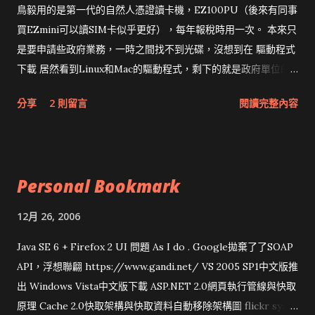
鳥毅用的是第一代的自然人憑證讀卡機，EZ100PU（後來有同事
買EZmini可以讀SIM卡似乎更好），每年報稅時用一次。 本來只
是要申請些政府業務，一時之間找不到光碟，沒想到在 驅動程式
下載 居然看到Linux和Mac的驅動程式，剩下的就是政府單位的
網頁和程式應該改版了吧！！！
分享
2 則留言
閱讀完整內容
Personal Bookmark
12月 26, 2006
Java SE 6 + Firefox 2 UI 問題 As I do . Google拋棄了了SOAP
API，浮想聯翩 https://www.gandi.net/ VS 2005 SP1中文版推
出 Windows Vista中文版下載 ASP.NET 2.0網頁執行管線與快取
原理 Cache 2.0快取架構與快取資料自動移除架構圖 flickr sync