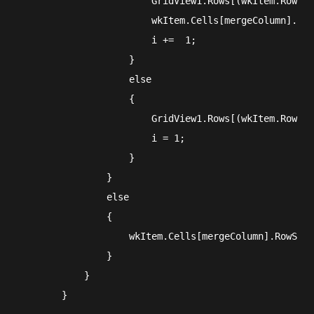
                        GridView1.Rows[(wkItem.RowInd
                        wkItem.Cells[mergeColumn].Vis
                        i +=  1;
                    }
                    else
                    {
                        GridView1.Rows[(wkItem.RowInd
                        i = 1;
                    }
                }
                else
                {
                    wkItem.Cells[mergeColumn].RowSpan
                }
            }
        }