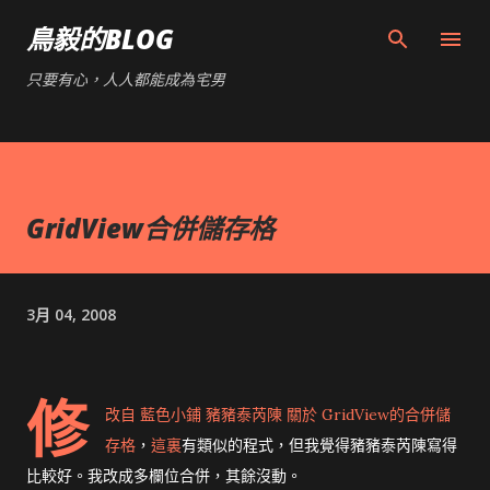
跳到主要內容
鳥毅的BLOG
只要有心，人人都能成為宅男
GridView合併儲存格
3月 04, 2008
修
改自 藍色小鋪 豬豬泰芮陳
關於 GridView的合併儲
存格
，
這裏
有類似的程式，但我覺得豬豬泰芮陳寫得
比較好。我改成多欄位合併，其餘沒動。