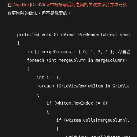
在
[Asp.Net]GridView中根据前后列之间的关联关系合并单元格
有更進階的做法，但不是我要的。
    protected void GridView1_PreRender(object sender,
    {
        int[] mergeColumns = { 0, 1, 3, 4 }; //要
        foreach (int mergeColumn in mergeColumns)
        {
            int i = 1;
            foreach (GridViewRow wkItem in GridView1.
            {
                if (wkItem.RowIndex != 0)
                {
                    if (wkItem.Cells[mergeColumn].Tex
                    {