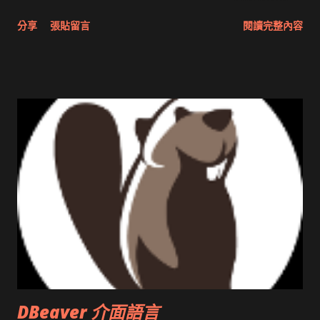
分享與試用 SUN Looking Glass 3D圖形介面發布1.0 雅虎勵精
分享
張貼留言
閱讀完整內容
圖治推動改革 Wait and see 國內某SOC疑遭駭客入侵 大砲開講
Very Important! 微軟公佈Vista安全程式介面草案 一窺Google
開原碼庫房乾坤 qing is writing a dig girl net... wait and see
DBeaver 介面語言