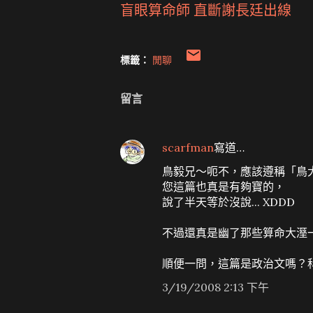
盲眼算命師 直斷謝長廷出線
標籤：
閒聊
留言
scarfman
寫道…
鳥毅兄～呃不，應該遵稱「鳥
您這篇也真是有夠寶的，
說了半天等於沒說... XDDD
不過還真是幽了那些算命大溼一默
順便一問，這篇是政治文嗎？科科
3/19/2008 2:13 下午