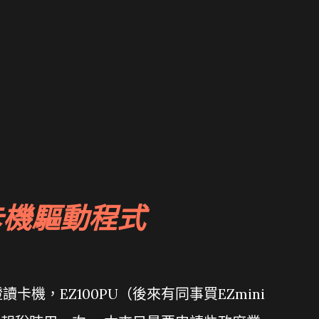
卡機驅動程式
機，EZ100PU（後來有同事買EZmini