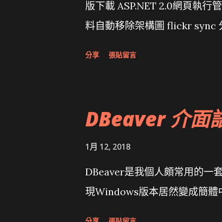
版下載 ASP.NET 2.0網頁執
料自動移除架構圖 flickr sync 
面發布1.0 雅虎勵精圖治推動改革 
分享
張貼留言
大砲開講 Very Important!
原碼庫房乾坤 qing is writing a dig
DBeaver 介面
1月 12, 2018
DBeaver是我個人頗常用的一
現Windows版本居然變成簡
分享
張貼留言