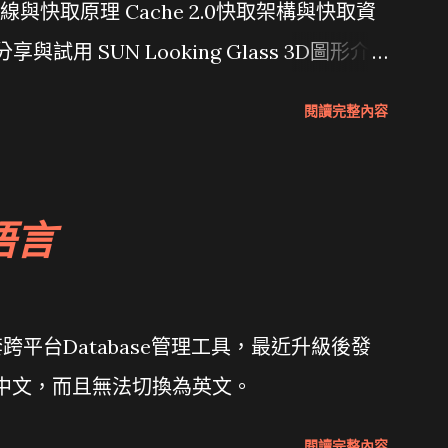
行管線與快取原理 Cache 2.0快取架構與快取資
分享與試用 SUN Looking Glass 3D圖形介
Wait and see 國內某SOC疑遭駭客入侵
閱讀完整內容
 微軟公佈Vista安全程式介面草案 一窺Google開
 girl net... wait and see
語言
套跨平台Database管理工具，最近升級後發
體中文，而且無法切換為英文。
閱讀完整內容