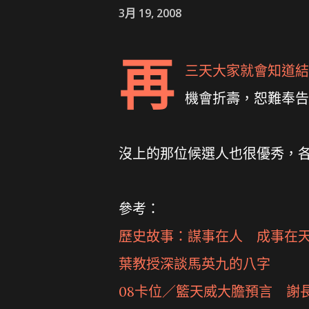
3月 19, 2008
再
三天大家就會知道結
機會折壽，恕難奉告
沒上的那位候選人也很優秀，
參考：
歷史故事：謀事在人 成事在
葉教授深談馬英九的八字
08卡位／籃天威大膽預言 謝長