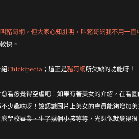
叫
豬哥網
，但大家心知肚明，叫
豬哥網
我不用一直
較快。
介紹
Chickipedia
；這正是
豬哥網
所欠缺的功能呀！
會愈看愈覺得空虛吧！如果有著美女的介紹，在看圖
添不少趣味呀！讓認識圖片上美女的會員能夠增加美
什麼學校畢業
、生了幾個小孩
等等，光想像就覺得很