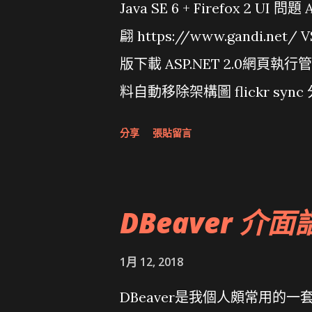
Java SE 6 + Firefox 2 UI 
翩 https://www.gandi.net
版下載 ASP.NET 2.0網頁執
料自動移除架構圖 flickr sync 
面發布1.0 雅虎勵精圖治推動改革 
分享
張貼留言
大砲開講 Very Important!
原碼庫房乾坤 qing is writing a dig
DBeaver 介面
1月 12, 2018
DBeaver是我個人頗常用的一