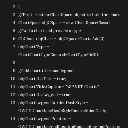
{
//First create a ChartSpace object to hold the chart
ChartSpace objCSpace =
new
ChartSpaceClass();
//Add a chart and provide a type
ChChart objChart = objCSpace.Charts.Add(0);
objChart.Type =
ChartChartTypeEnum.chChartTypePie3D;
//add chart titles and legend
objChart.HasTitle =
true
;
objChart.Title.Caption =
"ASP.NET Charts"
;
objChart.HasLegend =
true
;
objChart.Legend.Border.DashStyle =
OWC11.ChartLineDashStyleEnum.chLineDash;
objChart.Legend.Position =
OWC11.ChartLegendPositionEnum.chLegendPosition