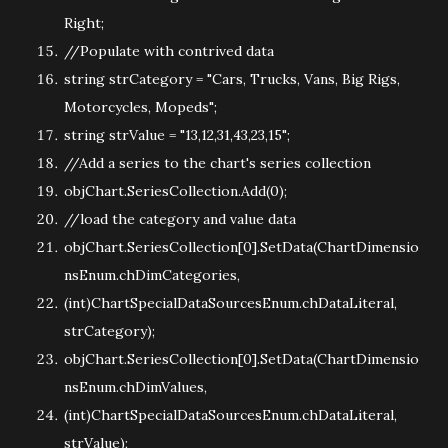
Right;
//Populate with contrived data
string
strCategory =
"Cars, Trucks, Vans, Big Rigs,
Motorcycles, Mopeds"
;
string
strValue =
"13,12,31,43,23,15"
;
//Add a series to the chart's series collection
objChart.SeriesCollection.Add(0);
//load the category and value data
objChart.SeriesCollection[0].SetData(ChartDimensio
nsEnum.chDimCategories,
(
int
)ChartSpecialDataSourcesEnum.chDataLiteral,
strCategory);
objChart.SeriesCollection[0].SetData(ChartDimensio
nsEnum.chDimValues,
(
int
)ChartSpecialDataSourcesEnum.chDataLiteral,
strValue);