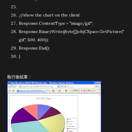
//show the chart on the client
Response.ContentType =
"image/gif"
;
Response.BinaryWrite((
byte
[])objCSpace.GetPicture(
"
gif"
, 500, 400));
Response.End();
}
執行後結果：