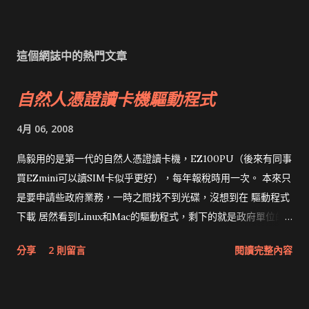
這個網誌中的熱門文章
自然人憑證讀卡機驅動程式
4月 06, 2008
鳥毅用的是第一代的自然人憑證讀卡機，EZ100PU（後來有同事
買EZmini可以讀SIM卡似乎更好），每年報稅時用一次。 本來只
是要申請些政府業務，一時之間找不到光碟，沒想到在 驅動程式
下載 居然看到Linux和Mac的驅動程式，剩下的就是政府單位的
網頁和程式應該改版了吧！！！
分享
2 則留言
閱讀完整內容